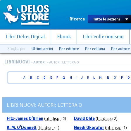
Ricerca
Libri Delos Digital
Ebook
Libri collezionismo
Sfoglia per
Ultimi arrivi
Per editore
Per collana
Per autore
LIBRINUOVI
>
AUTORI
> AUTORI: LETTERA O
A
B
C
D
E
F
G
H
I
J
K
L
M
N
O
P
Q
LIBRI NUOVI: AUTORI: LETTERA O
Fitz-James O'Brien
(
tit. disp.
: 2)
David Ohle
(
tit. disp.
: 2)
K. M. O'Donnell
(
tit. disp.
: 1)
Nnedi Okorafor
(
tit. disp.
: 1)