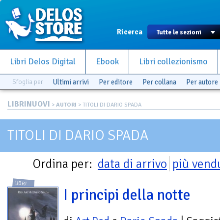
Ricerca
Libri Delos Digital
Ebook
Libri collezionismo
Sfoglia per
Ultimi arrivi
Per editore
Per collana
Per autore
LIBRINUOVI
>
AUTORI
> TITOLI DI DARIO SPADA
TITOLI DI DARIO SPADA
Ordina per:
data di arrivo
più vend
LIBRI
I principi della notte