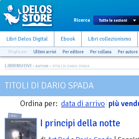
Ricerca
Libri Delos Digital
Ebook
Libri collezionismo
Sfoglia per
Ultimi arrivi
Per editore
Per collana
Per autore
LIBRINUOVI
>
AUTORI
> TITOLI DI DARIO SPADA
TITOLI DI DARIO SPADA
Ordina per:
data di arrivo
più vend
LIBRI
I principi della notte