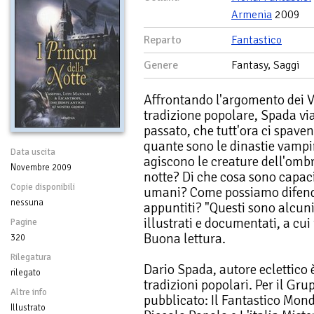
Armenia
2009
Reparto
Fantastico
Genere
Fantasy, Saggi
Affrontando l'argomento dei Va
tradizione popolare, Spada via
passato, che tutt'ora ci spaven
quante sono le dinastie vamp
Data uscita
agiscono le creature dell'ombr
Novembre 2009
notte? Di che cosa sono capac
Copie disponibili
umani? Come possiamo difender
nessuna
appuntiti? "Questi sono alcuni 
illustrati e documentati, a cui
Pagine
Buona lettura.
320
Rilegatura
Dario Spada, autore eclettico è
rilegato
tradizioni popolari. Per il Gr
Altre info
pubblicato: Il Fantastico Mon
Illustrato