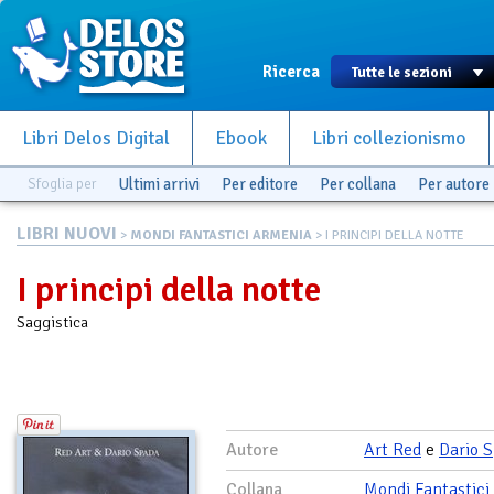
Ricerca
Libri Delos Digital
Ebook
Libri collezionismo
Sfoglia per
Ultimi arrivi
Per editore
Per collana
Per autore
LIBRI NUOVI
>
MONDI FANTASTICI ARMENIA
> I PRINCIPI DELLA NOTTE
I principi della notte
Saggistica
Autore
Art Red
e
Dario 
Collana
Mondi Fantastici