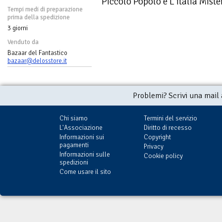
Piccolo Popolo e L'italia Miste
Tempi medi di preparazione
prima della spedizione
3 giorni
Venduto da
Bazaar del Fantastico
bazaar@delosstore.it
Problemi? Scrivi una mail
Chi siamo
Termini del servizio
L'Associazione
Diritto di recesso
Informazioni sui
Copyright
pagamenti
Privacy
Informazioni sulle
Cookie policy
spedizioni
Come usare il sito