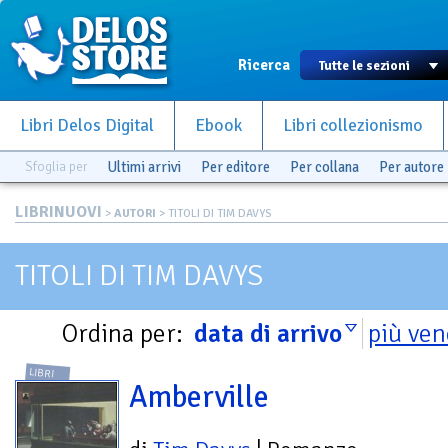
Ricerca
Libri Delos Digital
Ebook
Libri collezionismo
Sfoglia per
Ultimi arrivi
Per editore
Per collana
Per autore
LIBRINUOVI
>
AUTORI
> TITOLI DI TIM DAVYS
TITOLI DI TIM DAVYS
Ordina per:
data di arrivo
più ven
LIBRI
Amberville