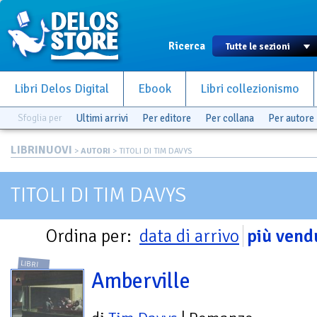
Ricerca
Libri Delos Digital
Ebook
Libri collezionismo
Sfoglia per
Ultimi arrivi
Per editore
Per collana
Per autore
LIBRINUOVI
>
AUTORI
> TITOLI DI TIM DAVYS
TITOLI DI TIM DAVYS
Ordina per:
data di arrivo
più vend
LIBRI
Amberville