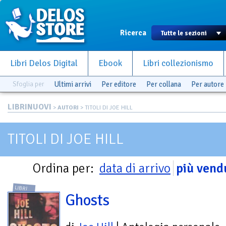
Ricerca
Libri Delos Digital
Ebook
Libri collezionismo
Sfoglia per
Ultimi arrivi
Per editore
Per collana
Per autore
LIBRINUOVI
>
AUTORI
> TITOLI DI JOE HILL
TITOLI DI JOE HILL
Ordina per:
data di arrivo
più vend
LIBRI
Ghosts