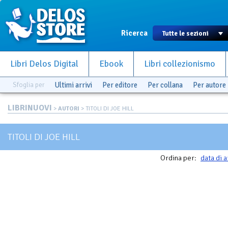
Ricerca
Libri Delos Digital
Ebook
Libri collezionismo
Sfoglia per
Ultimi arrivi
Per editore
Per collana
Per autore
LIBRINUOVI
>
AUTORI
> TITOLI DI JOE HILL
TITOLI DI JOE HILL
Ordina per:
data di a