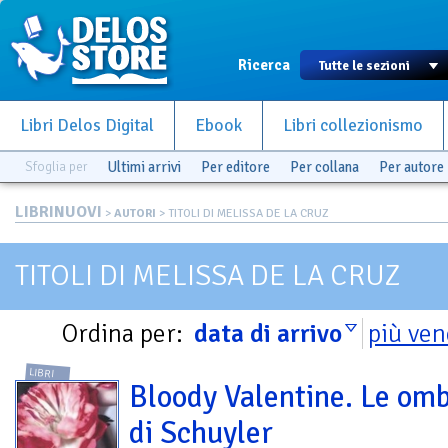
Ricerca
Libri Delos Digital
Ebook
Libri collezionismo
Sfoglia per
Ultimi arrivi
Per editore
Per collana
Per autore
LIBRINUOVI
>
AUTORI
> TITOLI DI MELISSA DE LA CRUZ
TITOLI DI MELISSA DE LA CRUZ
Ordina per:
data di arrivo
più ven
LIBRI
Bloody Valentine. Le om
di Schuyler