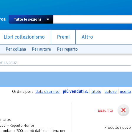
rca
Libri collezionismo
Premi
Altro
Per collana
Per autore
Per reparto
 DE LA CRUZ
Ordina per:
data di arrivo
più venduti
titolo
autore
uscita
Esaurito
omanzo
ucci -
Reparto Horror
Prodotto nuovo
lontano ‘600, salpò dall’Inghilterra per