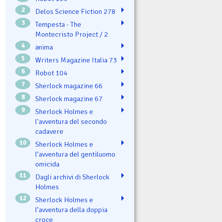
2
Delos Science Fiction 278
3
Tempesta - The
Montecristo Project / 2
4
ənima
5
Writers Magazine Italia 73
6
Robot 104
7
Sherlock magazine 66
8
Sherlock magazine 67
9
Sherlock Holmes e
l'avventura del secondo
cadavere
10
Sherlock Holmes e
l’avventura del gentiluomo
omicida
11
Dagli archivi di Sherlock
Holmes
12
Sherlock Holmes e
l’avventura della doppia
croce