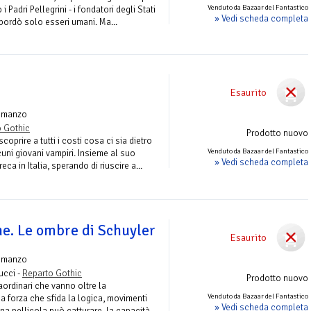
Venduto da Bazaar del Fantastico
Padri Pellegrini - i fondatori degli Stati
» Vedi scheda completa
sbordò solo esseri umani. Ma...
Esaurito
omanzo
 Gothic
Prodotto nuovo
oprire a tutti i costi cosa ci sia dietro
Venduto da Bazaar del Fantastico
cuni giovani vampiri. Insieme al suo
» Vedi scheda completa
reca in Italia, sperando di riuscire a...
ne. Le ombre di Schuyler
Esaurito
omanzo
ucci -
Reparto Gothic
Prodotto nuovo
raordinari che vanno oltre la
Venduto da Bazaar del Fantastico
forza che sfida la logica, movimenti
» Vedi scheda completa
na pellicola può catturare, la capacità