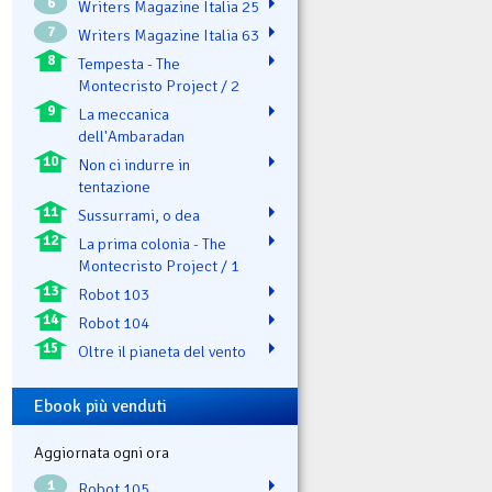
6
Writers Magazine Italia 25
7
Writers Magazine Italia 63
8
Tempesta - The
Montecristo Project / 2
9
La meccanica
dell'Ambaradan
10
Non ci indurre in
tentazione
11
Sussurrami, o dea
12
La prima colonia - The
Montecristo Project / 1
13
Robot 103
14
Robot 104
15
Oltre il pianeta del vento
Ebook più venduti
Aggiornata ogni ora
1
Robot 105