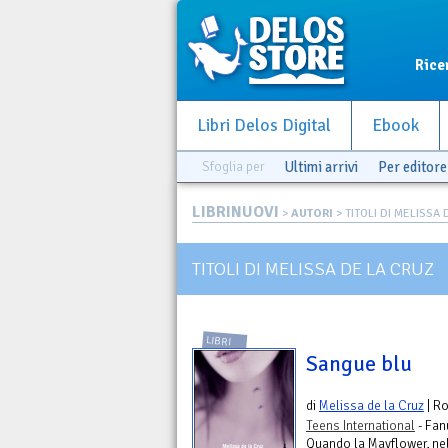
Rice
Libri Delos Digital
Ebook
Sfoglia per
Ultimi arrivi
Per editore
LIBRINUOVI
>
AUTORI
> TITOLI DI MELISSA
TITOLI DI MELISSA DE LA CRUZ
LIBRI
Sangue blu
di
Melissa de la Cruz
| R
Teens International
- Fan
Quando la Mayflower, nel 