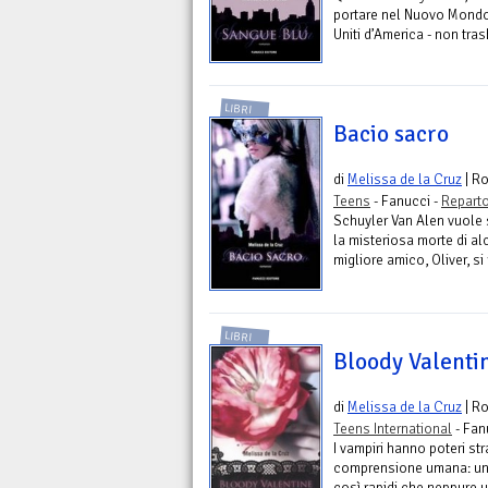
portare nel Nuovo Mondo i 
Uniti d’America - non tra
LIBRI
Bacio sacro
di
Melissa de la Cruz
| R
Teens
- Fanucci -
Reparto
Schuyler Van Alen vuole sc
la misteriosa morte di al
migliore amico, Oliver, si 
LIBRI
Bloody Valenti
di
Melissa de la Cruz
| R
Teens International
- Fan
I vampiri hanno poteri st
comprensione umana: una 
così rapidi che neppure u