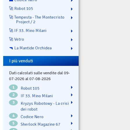
🚀 Robot 105
🚀 Tempesta - The Montecristo
Project / 2
🚀 IF 33. Mino Milani
🚀 Vetro
🔫 La Mantide Orchidea
I più venduti
Dati calcolati sulle vendite dal 09-
07-2026 al 07-08-2026
1
Robot 105
2
IF 33. Mino Milani
3
Kryzys Robotowy - La crisi
dei robot
4
Codice Nero
5
Sherlock Magazine 67