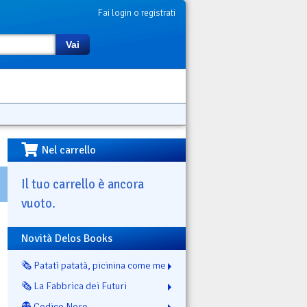
Fai login o registrati
Vai
Nel carrello
Il tuo carrello è ancora
vuoto.
Novità Delos Books
🗞️ Patatì patatà, picinina come me
🗞️ La Fabbrica dei Futuri
👻 Codice Nero