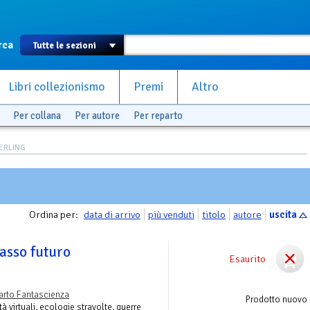
rca
Libri collezionismo
Premi
Altro
Per collana
Per autore
Per reparto
TERLING
Ordina per:
data di arrivo
più venduti
titolo
autore
uscita
asso futuro
Esaurito
arto Fantascienza
Prodotto nuovo
tà virtuali, ecologie stravolte, guerre