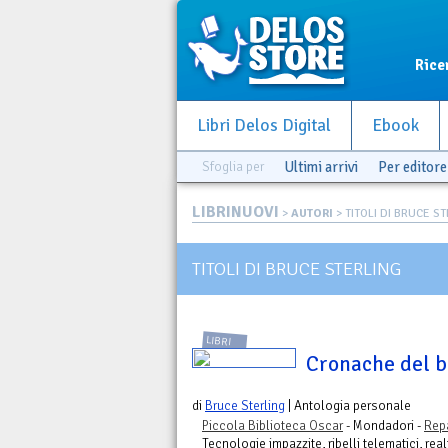
Rice
Libri Delos Digital
Ebook
Sfoglia per
Ultimi arrivi
Per editore
LIBRINUOVI
>
AUTORI
> TITOLI DI BRUCE S
TITOLI DI BRUCE STERLING
LIBRI
Cronache del b
di
Bruce Sterling
| Antologia personale
Piccola Biblioteca Oscar
- Mondadori -
Rep
Tecnologie impazzite, ribelli telematici, real