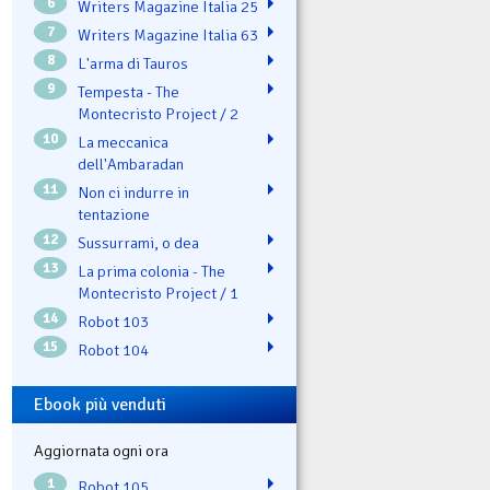
6
Writers Magazine Italia 25
7
Writers Magazine Italia 63
8
L'arma di Tauros
9
Tempesta - The
Montecristo Project / 2
10
La meccanica
dell'Ambaradan
11
Non ci indurre in
tentazione
12
Sussurrami, o dea
13
La prima colonia - The
Montecristo Project / 1
14
Robot 103
15
Robot 104
Ebook più venduti
Aggiornata ogni ora
1
Robot 105