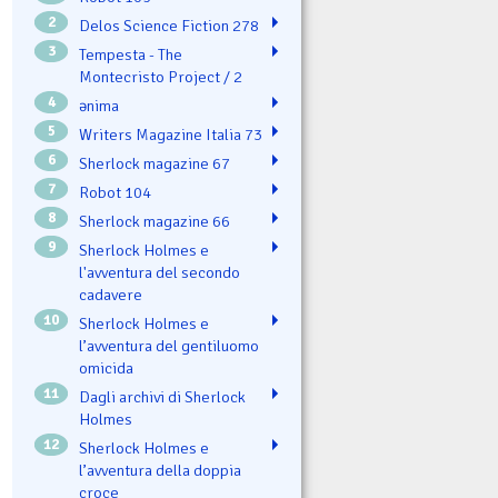
2
Delos Science Fiction 278
3
Tempesta - The
Montecristo Project / 2
4
ənima
5
Writers Magazine Italia 73
6
Sherlock magazine 67
7
Robot 104
8
Sherlock magazine 66
9
Sherlock Holmes e
l'avventura del secondo
cadavere
10
Sherlock Holmes e
l’avventura del gentiluomo
omicida
11
Dagli archivi di Sherlock
Holmes
12
Sherlock Holmes e
l’avventura della doppia
croce