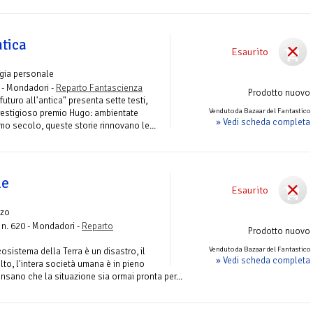
ntica
Esaurito
gia personale
- Mondadori -
Reparto Fantascienza
Prodotto nuovo
uturo all'antica" presenta sette testi,
Venduto da Bazaar del Fantastico
 prestigioso premio Hugo: ambientate
» Vedi scheda completa
mo secolo, queste storie rinnovano le...
le
Esaurito
zo
n. 620 - Mondadori -
Reparto
Prodotto nuovo
Venduto da Bazaar del Fantastico
sistema della Terra è un disastro, il
» Vedi scheda completa
to, l'intera società umana è in pieno
ensano che la situazione sia ormai pronta per...