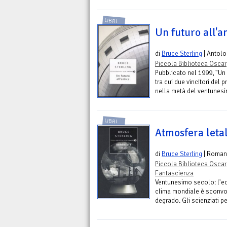
LIBRI
Un futuro all'a
di
Bruce Sterling
| Antolo
Piccola Biblioteca Oscar
Pubblicato nel 1999, "Un f
tra cui due vincitori del
nella metà del ventunesi
LIBRI
Atmosfera leta
di
Bruce Sterling
| Roman
Piccola Biblioteca Oscar
Fantascienza
Ventunesimo secolo: l'eco
clima mondiale è sconvol
degrado. Gli scienziati p