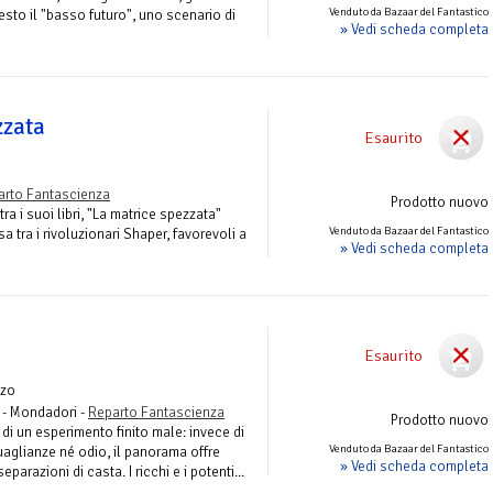
Venduto da Bazaar del Fantastico
esto il "basso futuro", uno scenario di
» Vedi scheda completa
zzata
Esaurito
arto Fantascienza
Prodotto nuovo
ra i suoi libri, "La matrice spezzata"
Venduto da Bazaar del Fantastico
a tra i rivoluzionari Shaper, favorevoli a
» Vedi scheda completa
Esaurito
zo
- Mondadori -
Reparto Fantascienza
Prodotto nuovo
o di un esperimento finito male: invece di
Venduto da Bazaar del Fantastico
aglianze né odio, il panorama offre
» Vedi scheda completa
parazioni di casta. I ricchi e i potenti...