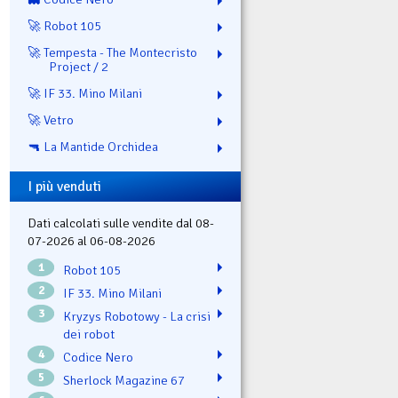
🚀 Robot 105
🚀 Tempesta - The Montecristo
Project / 2
🚀 IF 33. Mino Milani
🚀 Vetro
🔫 La Mantide Orchidea
I più venduti
Dati calcolati sulle vendite dal 08-
07-2026 al 06-08-2026
1
Robot 105
2
IF 33. Mino Milani
3
Kryzys Robotowy - La crisi
dei robot
4
Codice Nero
5
Sherlock Magazine 67