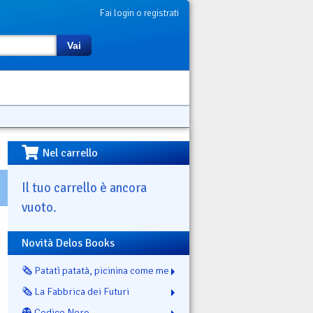
Fai login o registrati
Vai
Nel carrello
Il tuo carrello è ancora
vuoto.
Novità Delos Books
🗞️ Patatì patatà, picinina come me
🗞️ La Fabbrica dei Futuri
👻 Codice Nero