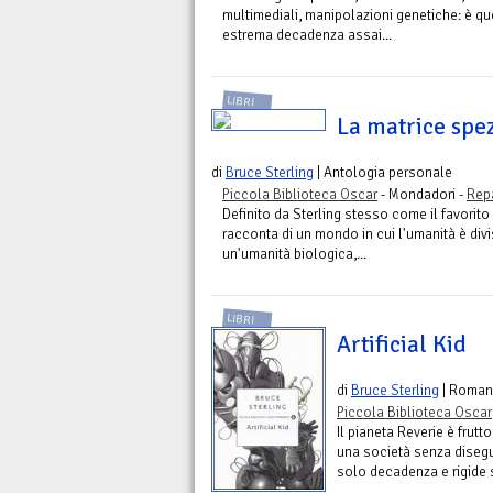
multimediali, manipolazioni genetiche: è qu
estrema decadenza assai...
LIBRI
La matrice spe
di
Bruce Sterling
| Antologia personale
Piccola Biblioteca Oscar
- Mondadori -
Rep
Definito da Sterling stesso come il favorito t
racconta di un mondo in cui l'umanità è divis
un'umanità biologica,...
LIBRI
Artificial Kid
di
Bruce Sterling
| Roman
Piccola Biblioteca Oscar
Il pianeta Reverie è frutt
una società senza disegu
solo decadenza e rigide se