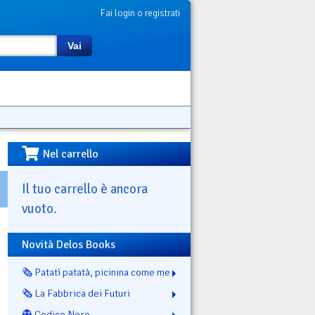
Fai login o registrati
Vai
Nel carrello
Il tuo carrello è ancora
vuoto.
Novità Delos Books
🗞️ Patatì patatà, picinina come me
🗞️ La Fabbrica dei Futuri
👻 Codice Nero