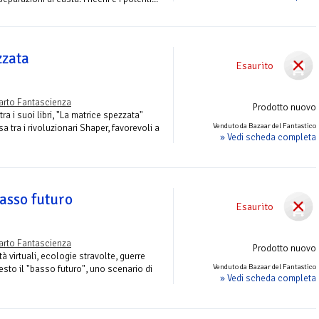
zzata
Esaurito
arto Fantascienza
Prodotto nuovo
ra i suoi libri, "La matrice spezzata"
Venduto da Bazaar del Fantastico
a tra i rivoluzionari Shaper, favorevoli a
» Vedi scheda completa
asso futuro
Esaurito
arto Fantascienza
Prodotto nuovo
tà virtuali, ecologie stravolte, guerre
Venduto da Bazaar del Fantastico
esto il "basso futuro", uno scenario di
» Vedi scheda completa