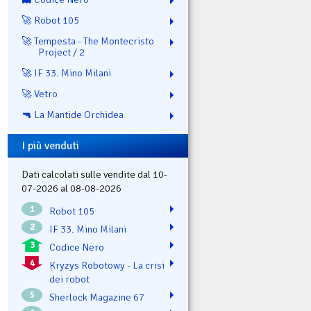
🚀 Robot 105
🚀 Tempesta - The Montecristo
Project / 2
🚀 IF 33. Mino Milani
🚀 Vetro
🔫 La Mantide Orchidea
I più venduti
Dati calcolati sulle vendite dal 10-
07-2026 al 08-08-2026
1
Robot 105
2
IF 33. Mino Milani
3
Codice Nero
4
Kryzys Robotowy - La crisi
dei robot
5
Sherlock Magazine 67