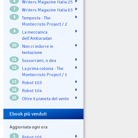
6
Writers Magazine Italia 25
7
Writers Magazine Italia 63
8
Tempesta - The
Montecristo Project / 2
9
La meccanica
dell'Ambaradan
10
Non ci indurre in
tentazione
11
Sussurrami, o dea
12
La prima colonia - The
Montecristo Project / 1
13
Robot 103
14
Robot 104
15
Oltre il pianeta del vento
Ebook più venduti
Aggiornata ogni ora
1
Robot 105