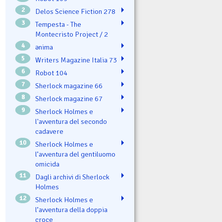
2
Delos Science Fiction 278
3
Tempesta - The
Montecristo Project / 2
4
ənima
5
Writers Magazine Italia 73
6
Robot 104
7
Sherlock magazine 66
8
Sherlock magazine 67
9
Sherlock Holmes e
l'avventura del secondo
cadavere
10
Sherlock Holmes e
l’avventura del gentiluomo
omicida
11
Dagli archivi di Sherlock
Holmes
12
Sherlock Holmes e
l’avventura della doppia
croce