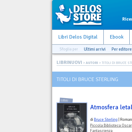
Rice
Libri Delos Digital
Ebook
Sfoglia per
Ultimi arrivi
Per editore
LIBRINUOVI
>
AUTORI
> TITOLI DI BRUCE S
TITOLI DI BRUCE STERLING
LIBRI
Atmosfera leta
di
Bruce Sterling
| Roman
Piccola Biblioteca Oscar
Fantascienza