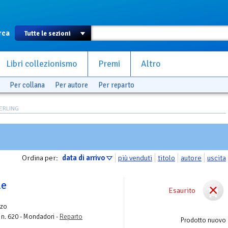
rca
Libri collezionismo
Premi
Altro
Per collana
Per autore
Per reparto
TERLING
Ordina per:
data di arrivo
più venduti
titolo
autore
uscita
le
Esaurito
zo
n. 620 - Mondadori -
Reparto
Prodotto nuovo