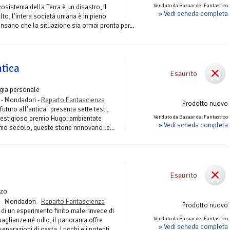
Venduto da Bazaar del Fantastico
sistema della Terra è un disastro, il
» Vedi scheda completa
to, l'intera società umana è in pieno
ensano che la situazione sia ormai pronta per...
ntica
Esaurito
gia personale
- Mondadori -
Reparto Fantascienza
Prodotto nuovo
uturo all'antica" presenta sette testi,
Venduto da Bazaar del Fantastico
 prestigioso premio Hugo: ambientate
» Vedi scheda completa
mo secolo, queste storie rinnovano le...
Esaurito
zo
- Mondadori -
Reparto Fantascienza
Prodotto nuovo
o di un esperimento finito male: invece di
Venduto da Bazaar del Fantastico
aglianze né odio, il panorama offre
» Vedi scheda completa
parazioni di casta. I ricchi e i potenti...