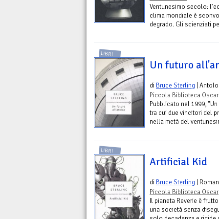
Ventunesimo secolo: l'eco
clima mondiale è sconvol
degrado. Gli scienziati p
LIBRI
Un futuro all'a
di
Bruce Sterling
| Antolo
Piccola Biblioteca Oscar
Pubblicato nel 1999, "Un f
tra cui due vincitori del
nella metà del ventunesi
LIBRI
Artificial Kid
di
Bruce Sterling
| Roman
Piccola Biblioteca Oscar
Il pianeta Reverie è frutt
una società senza disegu
solo decadenza e rigide se