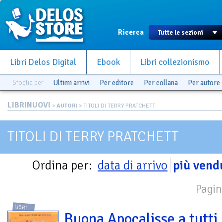
Ricerca
Libri Delos Digital
Ebook
Libri collezionismo
Sfoglia per
Ultimi arrivi
Per editore
Per collana
Per autore
LIBRINUOVI
>
AUTORI
> TITOLI DI TERRY PRATCHETT
TITOLI DI TERRY PRATCHETT
Ordina per:
data di arrivo
più vend
Pagin
LIBRI
Buona Apocalisse a tutti