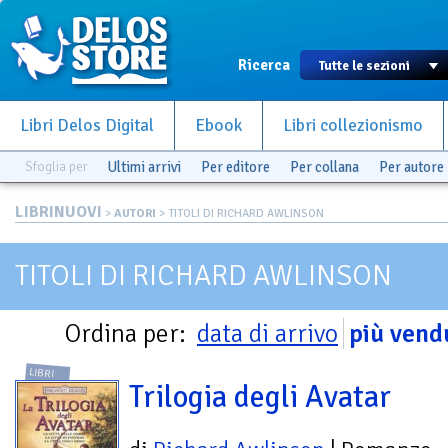
Ricerca
Libri Delos Digital
Ebook
Libri collezionismo
Sfoglia per
Ultimi arrivi
Per editore
Per collana
Per autore
LIBRINUOVI
>
AUTORI
> TITOLI DI RICHARD AWLINSON
TITOLI DI RICHARD AWLINSON
Ordina per:
data di arrivo
più vend
LIBRI
Trilogia degli Avatar