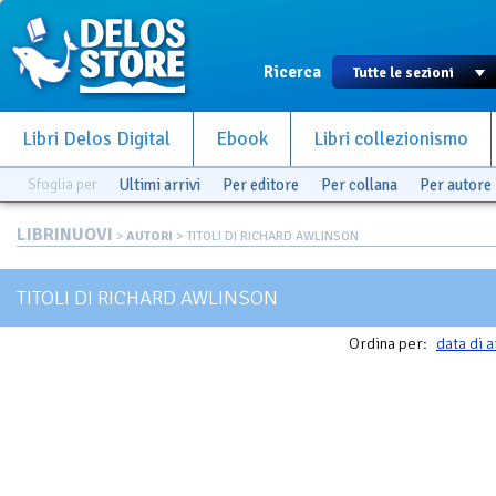
Ricerca
Libri Delos Digital
Ebook
Libri collezionismo
Sfoglia per
Ultimi arrivi
Per editore
Per collana
Per autore
LIBRINUOVI
>
AUTORI
> TITOLI DI RICHARD AWLINSON
TITOLI DI RICHARD AWLINSON
Ordina per:
data di a