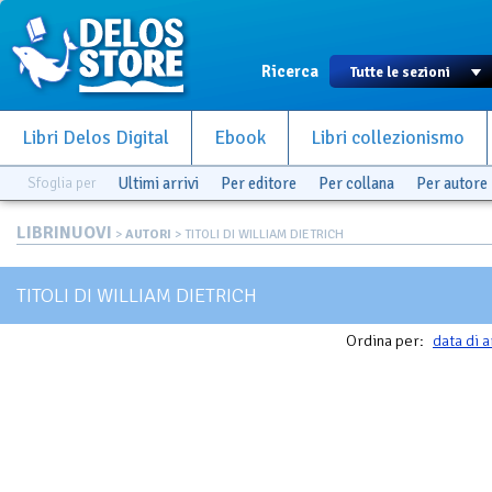
Ricerca
Libri Delos Digital
Ebook
Libri collezionismo
Sfoglia per
Ultimi arrivi
Per editore
Per collana
Per autore
LIBRINUOVI
>
AUTORI
> TITOLI DI WILLIAM DIETRICH
TITOLI DI WILLIAM DIETRICH
Ordina per:
data di a