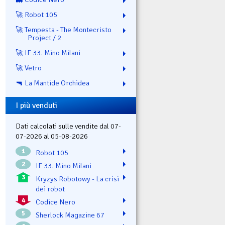
🚀 Robot 105
🚀 Tempesta - The Montecristo
Project / 2
🚀 IF 33. Mino Milani
🚀 Vetro
🔫 La Mantide Orchidea
I più venduti
Dati calcolati sulle vendite dal 07-
07-2026 al 05-08-2026
1
Robot 105
2
IF 33. Mino Milani
3
Kryzys Robotowy - La crisi
dei robot
4
Codice Nero
5
Sherlock Magazine 67