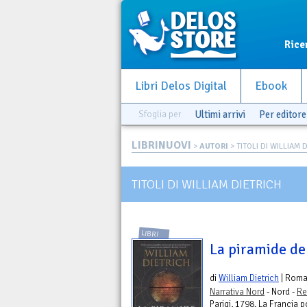
Rice
Libri Delos Digital
Ebook
Sfoglia per
Ultimi arrivi
Per editore
LIBRINUOVI
>
AUTORI
> TITOLI DI WILLIAM 
TITOLI DI WILLIAM DIETRICH
LIBRI
La piramide de
di
William Dietrich
| Rom
Narrativa Nord
- Nord -
Re
Parigi, 1798. La Francia p