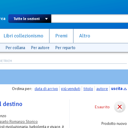
rca
Libri collezionismo
Premi
Altro
Per collana
Per autore
Per reparto
DIETRICH
Ordina per:
data di arrivo
più venduti
titolo
autore
uscita
l destino
Esaurito
anzo
parto Romanzo Storico
Prodotto nuovo
ost-rivoluzionaria, turbolenta e vivace, è