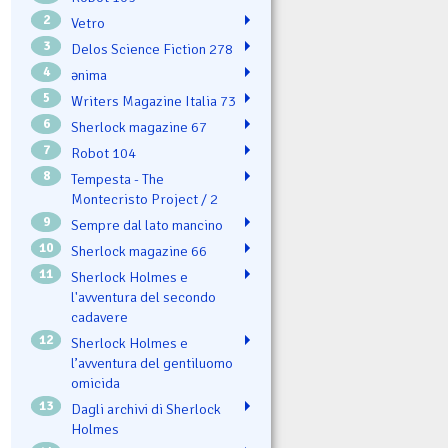
2
Vetro
3
Delos Science Fiction 278
4
ənima
5
Writers Magazine Italia 73
6
Sherlock magazine 67
7
Robot 104
8
Tempesta - The
Montecristo Project / 2
9
Sempre dal lato mancino
10
Sherlock magazine 66
11
Sherlock Holmes e
l'avventura del secondo
cadavere
12
Sherlock Holmes e
l’avventura del gentiluomo
omicida
13
Dagli archivi di Sherlock
Holmes