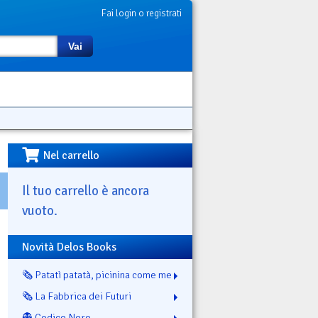
Fai login o registrati
Vai
Nel carrello
Il tuo carrello è ancora
vuoto.
Novità Delos Books
🗞️ Patatì patatà, picinina come me
🗞️ La Fabbrica dei Futuri
👻 Codice Nero