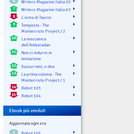
6
Writers Magazine Italia 25
7
Writers Magazine Italia 63
8
L'arma di Tauros
9
Tempesta - The
Montecristo Project / 2
10
La meccanica
dell'Ambaradan
11
Non ci indurre in
tentazione
12
Sussurrami, o dea
13
La prima colonia - The
Montecristo Project / 1
14
Robot 103
15
Robot 104
Ebook più venduti
Aggiornata ogni ora
1
Robot 105