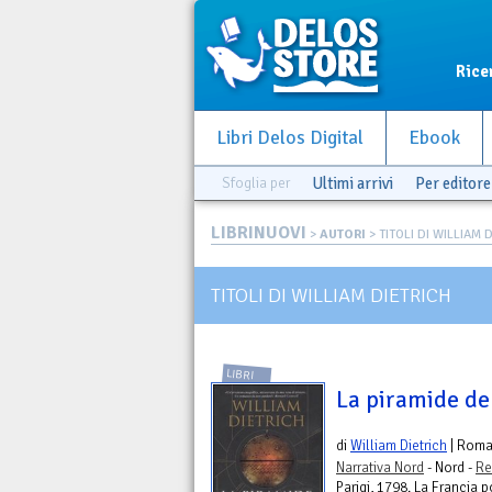
Rice
Libri Delos Digital
Ebook
Sfoglia per
Ultimi arrivi
Per editore
LIBRINUOVI
>
AUTORI
> TITOLI DI WILLIAM 
TITOLI DI WILLIAM DIETRICH
LIBRI
La piramide de
di
William Dietrich
| Rom
Narrativa Nord
- Nord -
Re
Parigi, 1798. La Francia p