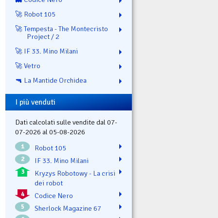
🚀 Robot 105
🚀 Tempesta - The Montecristo
Project / 2
🚀 IF 33. Mino Milani
🚀 Vetro
🔫 La Mantide Orchidea
I più venduti
Dati calcolati sulle vendite dal 07-
07-2026 al 05-08-2026
1
Robot 105
2
IF 33. Mino Milani
3
Kryzys Robotowy - La crisi
dei robot
4
Codice Nero
5
Sherlock Magazine 67