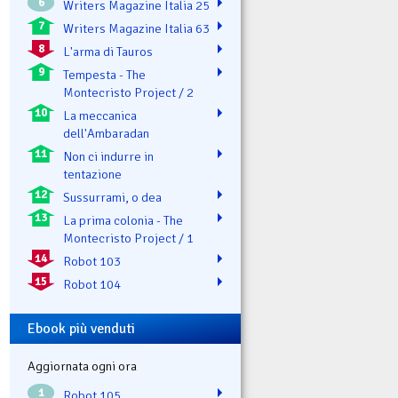
6
Writers Magazine Italia 25
7
Writers Magazine Italia 63
8
L'arma di Tauros
9
Tempesta - The
Montecristo Project / 2
10
La meccanica
dell'Ambaradan
11
Non ci indurre in
tentazione
12
Sussurrami, o dea
13
La prima colonia - The
Montecristo Project / 1
14
Robot 103
15
Robot 104
Ebook più venduti
Aggiornata ogni ora
1
Robot 105