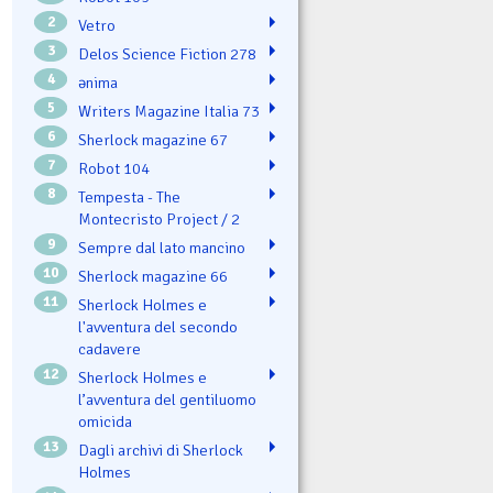
2
Vetro
3
Delos Science Fiction 278
4
ənima
5
Writers Magazine Italia 73
6
Sherlock magazine 67
7
Robot 104
8
Tempesta - The
Montecristo Project / 2
9
Sempre dal lato mancino
10
Sherlock magazine 66
11
Sherlock Holmes e
l'avventura del secondo
cadavere
12
Sherlock Holmes e
l’avventura del gentiluomo
omicida
13
Dagli archivi di Sherlock
Holmes