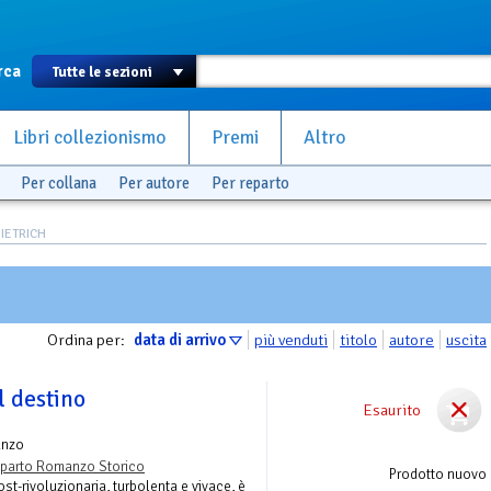
rca
Libri collezionismo
Premi
Altro
Per collana
Per autore
Per reparto
DIETRICH
Ordina per:
data di arrivo
più venduti
titolo
autore
uscita
l destino
Esaurito
anzo
parto Romanzo Storico
Prodotto nuovo
ost-rivoluzionaria, turbolenta e vivace, è