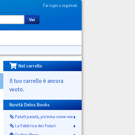
Fai login o registrati
Vai
Nel carrello
Il tuo carrello è ancora
vuoto.
Novità Delos Books
🗞️ Patatì patatà, picinina come me
🗞️ La Fabbrica dei Futuri
👻 Codice Nero