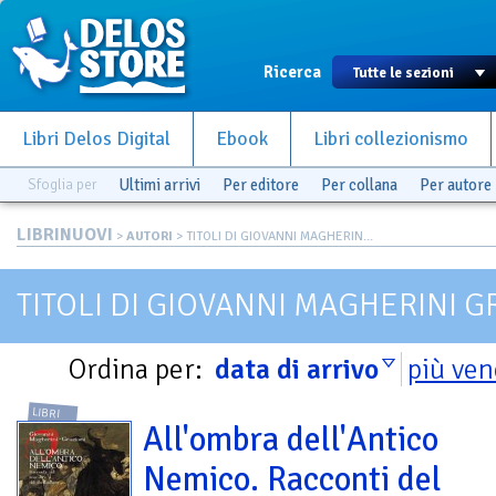
Ricerca
Libri Delos Digital
Ebook
Libri collezionismo
Sfoglia per
Ultimi arrivi
Per editore
Per collana
Per autore
LIBRINUOVI
>
AUTORI
> TITOLI DI GIOVANNI MAGHERIN...
TITOLI DI GIOVANNI MAGHERINI G
Ordina per:
data di arrivo
più ven
LIBRI
All'ombra dell'Antico
Nemico. Racconti del