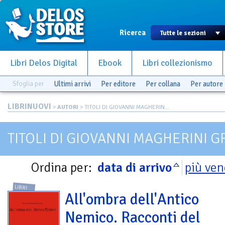
Ricerca
Libri Delos Digital
Ebook
Libri collezionismo
Sfoglia per
Ultimi arrivi
Per editore
Per collana
Per autore
LIBRINUOVI
>
AUTORI
> TITOLI DI GIOVANNI MAGHERIN...
TITOLI DI GIOVANNI MAGHERINI G
Ordina per:
data di arrivo
più ven
LIBRI
All'ombra dell'Antico
Nemico. Racconti del