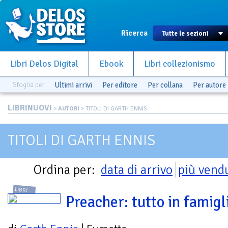
Ricerca
Libri Delos Digital
Ebook
Libri collezionismo
Sfoglia per
Ultimi arrivi
Per editore
Per collana
Per autore
LIBRINUOVI
>
AUTORI
> TITOLI DI GARTH ENNIS
TITOLI DI GARTH ENNIS
Ordina per:
data di arrivo
più vend
LIBRI
Preacher: tutto in famigl