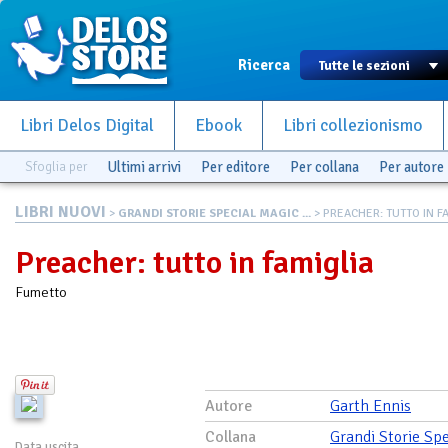
Ricerca
Libri Delos Digital
Ebook
Libri collezionismo
Sfoglia per
Ultimi arrivi
Per editore
Per collana
Per autore
LIBRI NUOVI
>
GRANDI STORIE SPECIAL MAGIC ...
> PREACHER: TUTTO IN F
Preacher: tutto in famiglia
Fumetto
Autore
Garth Ennis
Collana
Grandi Storie Spe
Data uscita