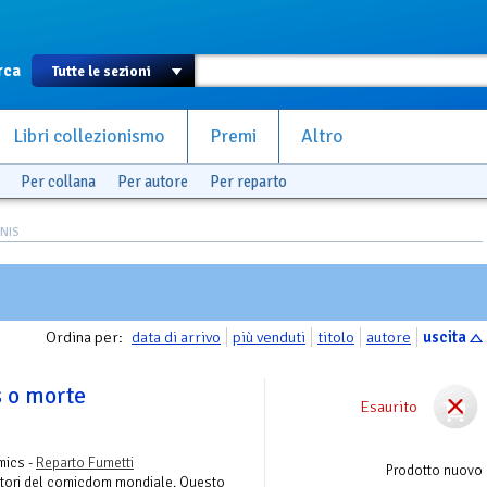
rca
Libri collezionismo
Premi
Altro
Per collana
Per autore
Per reparto
NNIS
Ordina per:
data di arrivo
più venduti
titolo
autore
uscita
s o morte
Esaurito
mics -
Reparto Fumetti
Prodotto nuovo
 autori del comicdom mondiale. Questo