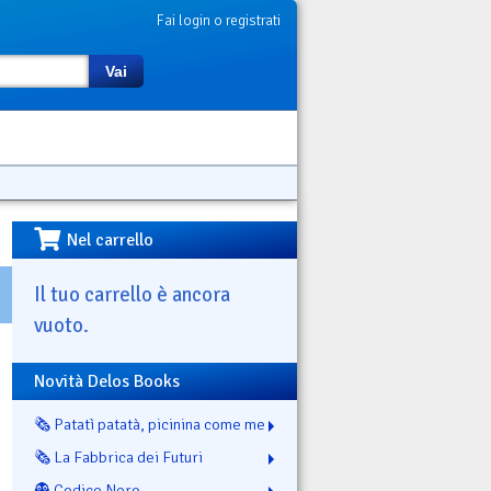
Fai login o registrati
Vai
Nel carrello
Il tuo carrello è ancora
vuoto.
Novità Delos Books
🗞️ Patatì patatà, picinina come me
🗞️ La Fabbrica dei Futuri
👻 Codice Nero