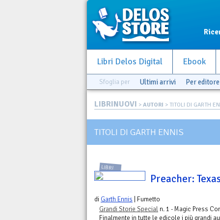
Rice
Libri Delos Digital
Ebook
Sfoglia per
Ultimi arrivi
Per editore
LIBRINUOVI
>
AUTORI
> TITOLI DI GARTH E
TITOLI DI GARTH ENNIS
LIBRI
Preacher: Texa
di
Garth Ennis
| Fumetto
Grandi Storie Special
n. 1 - Magic Press Co
Finalmente in tutte le edicole i più grandi