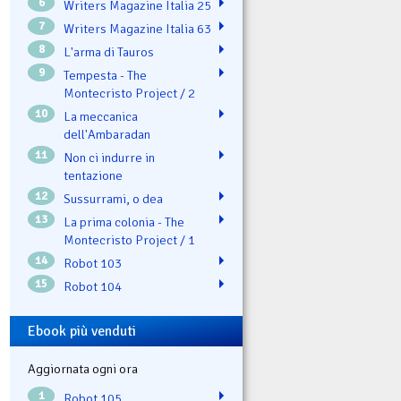
6
Writers Magazine Italia 25
7
Writers Magazine Italia 63
8
L'arma di Tauros
9
Tempesta - The
Montecristo Project / 2
10
La meccanica
dell'Ambaradan
11
Non ci indurre in
tentazione
12
Sussurrami, o dea
13
La prima colonia - The
Montecristo Project / 1
14
Robot 103
15
Robot 104
Ebook più venduti
Aggiornata ogni ora
1
Robot 105