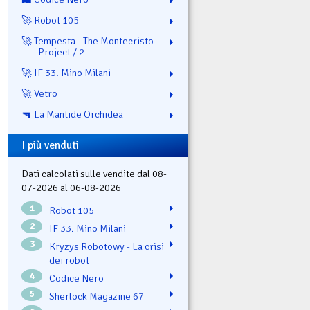
🚀 Robot 105
🚀 Tempesta - The Montecristo
Project / 2
🚀 IF 33. Mino Milani
🚀 Vetro
🔫 La Mantide Orchidea
I più venduti
Dati calcolati sulle vendite dal 08-
07-2026 al 06-08-2026
1
Robot 105
2
IF 33. Mino Milani
3
Kryzys Robotowy - La crisi
dei robot
4
Codice Nero
5
Sherlock Magazine 67