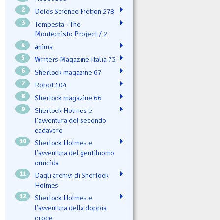
2
Delos Science Fiction 278
3
Tempesta - The
Montecristo Project / 2
4
ənima
5
Writers Magazine Italia 73
6
Sherlock magazine 67
7
Robot 104
8
Sherlock magazine 66
9
Sherlock Holmes e
l'avventura del secondo
cadavere
10
Sherlock Holmes e
l’avventura del gentiluomo
omicida
11
Dagli archivi di Sherlock
Holmes
12
Sherlock Holmes e
l’avventura della doppia
croce