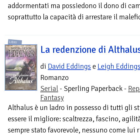
addormentati ma possiedono il dono di cambi
soprattutto la capacità di arrestare il malefi
LIBRI
La redenzione di Althalu
di
David Eddings
e
Leigh Edding
Romanzo
Serial
- Sperling Paperback -
Rep
Fantasy
Althalus è un ladro in possesso di tutti gli 
essere il migliore: scaltrezza, fascino, agilità
sempre stato favorevole, nessuno come lui ri