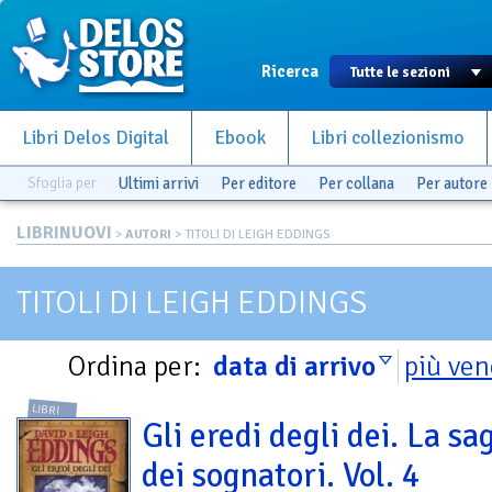
Ricerca
Libri Delos Digital
Ebook
Libri collezionismo
Sfoglia per
Ultimi arrivi
Per editore
Per collana
Per autore
LIBRINUOVI
>
AUTORI
> TITOLI DI LEIGH EDDINGS
TITOLI DI LEIGH EDDINGS
Ordina per:
data di arrivo
più ven
LIBRI
Gli eredi degli dei. La sa
dei sognatori. Vol. 4