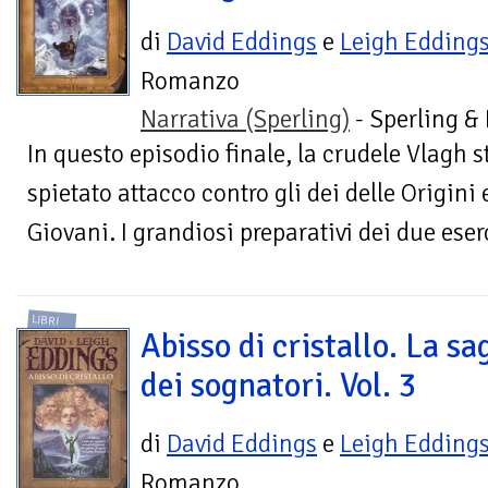
di
David Eddings
e
Leigh Edding
Romanzo
Narrativa (Sperling)
- Sperling &
In questo episodio finale, la crudele Vlagh st
spietato attacco contro gli dei delle Origini e 
Giovani. I grandiosi preparativi dei due eserci
LIBRI
Abisso di cristallo. La sa
dei sognatori. Vol. 3
di
David Eddings
e
Leigh Edding
Romanzo