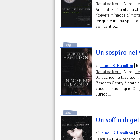
Narrativa Nord
- Nord -
Re
Anita Blake è abituata al
ricevere minacce di mort
lei: qualcuno ha spedito
con dentro...
LIBRI
Un sospiro nel
di
Laurell K. Hamilton
| R
Narrativa Nord
- Nord -
Re
Da quando ha lasciato il
Meredith Gentry è stata c
causa di suo cugino Cel,
l'unico...
LIBRI
Un soffio di ge
di
Laurell K. Hamilton
| R
Teadue
- TEA -
Reparto F