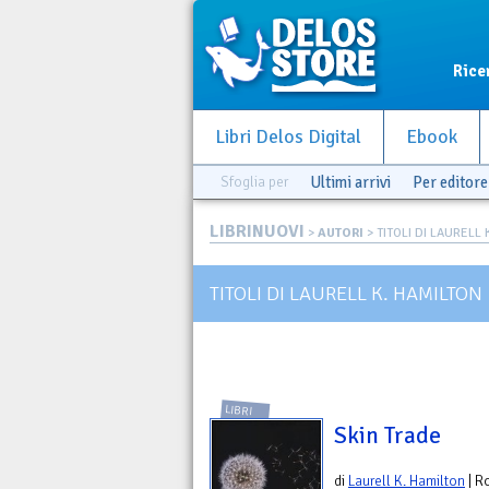
Rice
Libri Delos Digital
Ebook
Sfoglia per
Ultimi arrivi
Per editore
LIBRINUOVI
>
AUTORI
> TITOLI DI LAURELL 
TITOLI DI LAURELL K. HAMILTON
LIBRI
Skin Trade
di
Laurell K. Hamilton
| R