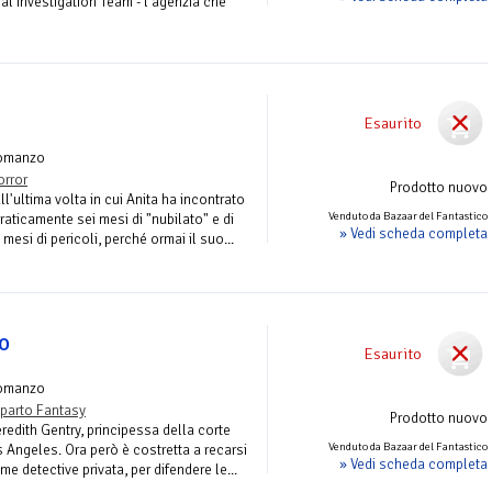
al Investigation Team - l'agenzia che
Esaurito
omanzo
orror
Prodotto nuovo
l'ultima volta in cui Anita ha incontrato
Venduto da Bazaar del Fantastico
aticamente sei mesi di "nubilato" e di
» Vedi scheda completa
mesi di pericoli, perché ormai il suo...
lo
Esaurito
omanzo
parto Fantasy
Prodotto nuovo
edith Gentry, principessa della corte
Venduto da Bazaar del Fantastico
 Angeles. Ora però è costretta a recarsi
» Vedi scheda completa
me detective privata, per difendere le...