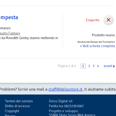
tempesta
Esaurito
omanzo
parto Fantasy
Prodotto nuovo
iati da Meredith Gentry stanno mettendo in
Venduto da Bazaar del Fantastico
» Vedi scheda completa
Pagina 1 di 4
1
2
3
4
avanti
Problemi? Scrivi una mail a
staff@delosstore.it
, ti aiutiamo subito
Termini del servizio
Delos Digital srl
Diritto di recesso
Partita Iva 08232950967
Copyright
Progetto e sviluppo:
SSWA Silvio Sosio Web Agency
Privacy