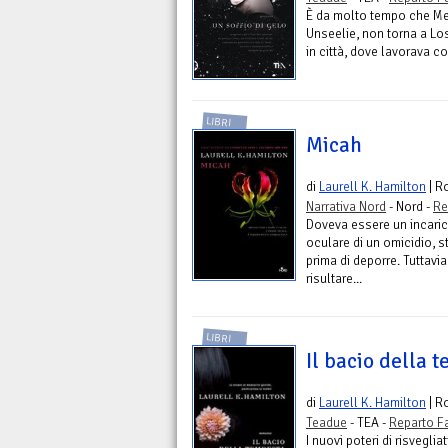
È da molto tempo che Mer
Unseelie, non torna a Los
in città, dove lavorava co
LIBRI
Micah
di
Laurell K. Hamilton
| R
Narrativa Nord
- Nord -
Re
Doveva essere un incarico
oculare di un omicidio, 
prima di deporre. Tuttavi
risultare...
LIBRI
Il bacio della 
di
Laurell K. Hamilton
| R
Teadue
- TEA -
Reparto F
I nuovi poteri di risvegl