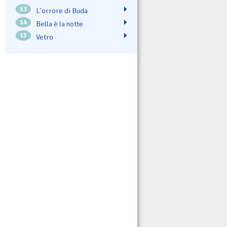
13
L'orrore di Buda
14
Bella è la notte
15
Vetro