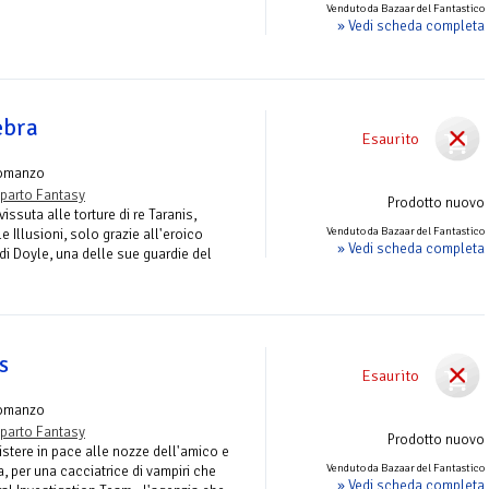
Venduto da Bazaar del Fantastico
» Vedi scheda completa
ebra
Esaurito
omanzo
parto Fantasy
Prodotto nuovo
ssuta alle torture di re Taranis,
Venduto da Bazaar del Fantastico
e Illusioni, solo grazie all'eroico
» Vedi scheda completa
 di Doyle, una delle sue guardie del
s
Esaurito
omanzo
parto Fantasy
Prodotto nuovo
stere in pace alle nozze dell'amico e
Venduto da Bazaar del Fantastico
a, per una cacciatrice di vampiri che
» Vedi scheda completa