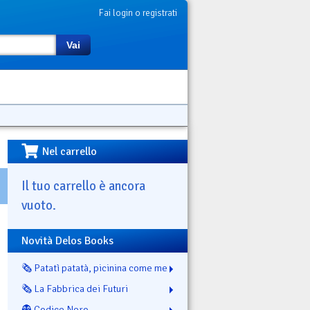
Fai login o registrati
Vai
Nel carrello
Il tuo carrello è ancora
vuoto.
Novità Delos Books
🗞️ Patatì patatà, picinina come me
🗞️ La Fabbrica dei Futuri
👻 Codice Nero