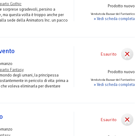
parto Gothic
Prodotto nuovo
le sorprese sgradevoli, persino a
Venduto da Bazaar del Fantastico
e, ma questa volta è troppo anche per
» Vedi scheda completa
 alla sede della Animators Inc. un pacco
 vento
Esaurito
omanzo
parto Fantasy
Prodotto nuovo
 mondo degli umani, la principessa
Venduto da Bazaar del Fantastico
ostantemente in pericolo di vita: prima a
» Vedi scheda completa
 che voleva eliminarla per diventare
lo
Esaurito
omanzo
antasy