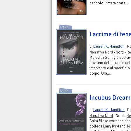
pericolo l'intera corte...
LIBRI
Lacrime di ten
di
Laurell K. Hamilton
| R
Narrativa Nord
- Nord -
Re
Meredith Gentry è sopravvi
sovrano della Luce e dell
intervento e al sacrifìcio
corpo. Ora,...
LIBRI
Incubus Dream
di
Laurell K. Hamilton
| R
Narrativa Nord
- Nord -
Re
Anita Blake vorrebbe assi
collega Larry Kirkland. M