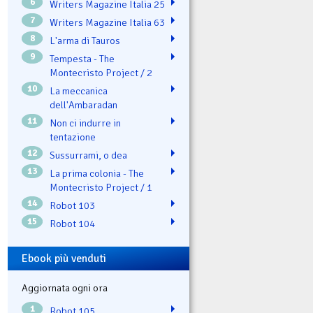
6
Writers Magazine Italia 25
7
Writers Magazine Italia 63
8
L'arma di Tauros
9
Tempesta - The
Montecristo Project / 2
10
La meccanica
dell'Ambaradan
11
Non ci indurre in
tentazione
12
Sussurrami, o dea
13
La prima colonia - The
Montecristo Project / 1
14
Robot 103
15
Robot 104
Ebook più venduti
Aggiornata ogni ora
1
Robot 105