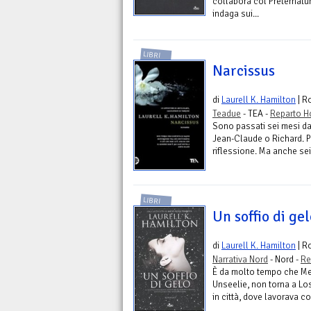
collabora col Preternatur
indaga sui...
LIBRI
Narcissus
di
Laurell K. Hamilton
| R
Teadue
- TEA -
Reparto H
Sono passati sei mesi dal
Jean-Claude o Richard. Pr
riflessione. Ma anche sei 
LIBRI
Un soffio di ge
di
Laurell K. Hamilton
| R
Narrativa Nord
- Nord -
Re
È da molto tempo che Mer
Unseelie, non torna a Los
in città, dove lavorava co