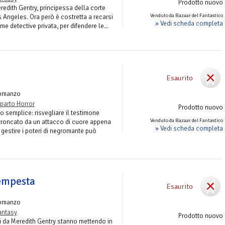
Prodotto nuovo
edith Gentry, principessa della corte
Venduto da Bazaar del Fantastico
 Angeles. Ora però è costretta a recarsi
» Vedi scheda completa
me detective privata, per difendere le...
Esaurito
omanzo
parto Horror
Prodotto nuovo
 semplice: risvegliare il testimone
Venduto da Bazaar del Fantastico
stroncato da un attacco di cuore appena
» Vedi scheda completa
a gestire i poteri di negromante può
tempesta
Esaurito
omanzo
antasy
Prodotto nuovo
iati da Meredith Gentry stanno mettendo in