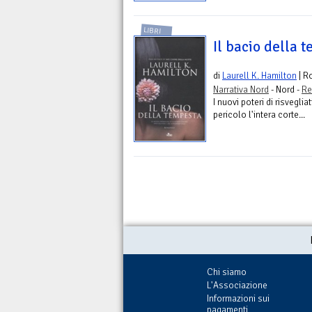
LIBRI
Il bacio della 
di
Laurell K. Hamilton
| R
Narrativa Nord
- Nord -
Re
I nuovi poteri di risvegl
pericolo l'intera corte...
Chi siamo
L'Associazione
Informazioni sui
pagamenti