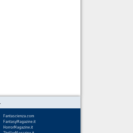
.
Fantascienza.com
FantasyMagazine.it
HorrorMagazine.it
ThrillerMagazine.it