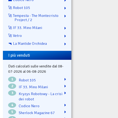
🚀 Robot 105
🚀 Tempesta - The Montecristo
Project / 2
🚀 IF 33. Mino Milani
🚀 Vetro
🔫 La Mantide Orchidea
I più venduti
Dati calcolati sulle vendite dal 08-
07-2026 al 06-08-2026
1
Robot 105
2
IF 33. Mino Milani
3
Kryzys Robotowy - La crisi
dei robot
4
Codice Nero
5
Sherlock Magazine 67