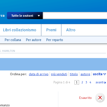
rca
Libri collezionismo
Premi
Altro
Per collana
Per autore
Per reparto
K. HAMILTON
Ordina per:
data di arrivo
più venduti
titolo
autore
uscita
Pagina 1 di 4
1
2
3
4
avanti
Esaurito
omanzo