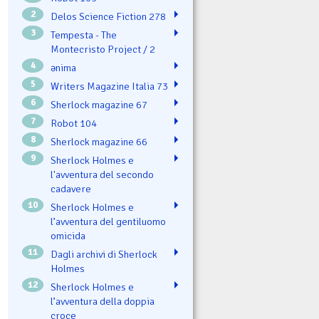
2
Delos Science Fiction 278
3
Tempesta - The
Montecristo Project / 2
4
ənima
5
Writers Magazine Italia 73
6
Sherlock magazine 67
7
Robot 104
8
Sherlock magazine 66
9
Sherlock Holmes e
l'avventura del secondo
cadavere
10
Sherlock Holmes e
l’avventura del gentiluomo
omicida
11
Dagli archivi di Sherlock
Holmes
12
Sherlock Holmes e
l’avventura della doppia
croce