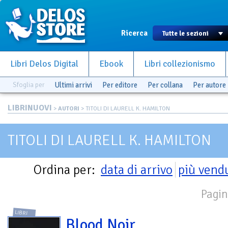
Ricerca
Libri Delos Digital
Ebook
Libri collezionismo
Sfoglia per
Ultimi arrivi
Per editore
Per collana
Per autore
LIBRINUOVI
>
AUTORI
> TITOLI DI LAURELL K. HAMILTON
TITOLI DI LAURELL K. HAMILTON
Ordina per:
data di arrivo
più vend
Pagin
LIBRI
Blood Noir