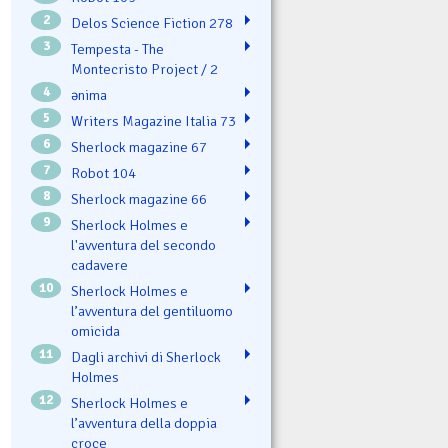
2
Delos Science Fiction 278
3
Tempesta - The
Montecristo Project / 2
4
ənima
5
Writers Magazine Italia 73
6
Sherlock magazine 67
7
Robot 104
8
Sherlock magazine 66
9
Sherlock Holmes e
l'avventura del secondo
cadavere
10
Sherlock Holmes e
l’avventura del gentiluomo
omicida
11
Dagli archivi di Sherlock
Holmes
12
Sherlock Holmes e
l’avventura della doppia
croce