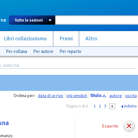
rca
Libri collezionismo
Premi
Altro
Per collana
Per autore
Per reparto
K. HAMILTON
Ordina per:
data di arrivo
più venduti
titolo
autore
uscita
Pagina 4 di 4
1
2
3
4
indietro
luna
Esaurito
omanzo