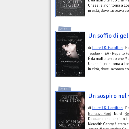
È da molto tempo che Mer
Unseelie, non torna a Los
in città, dove lavorava co
LIBRI
Un soffio di ge
di
Laurell K. Hamilton
| R
Teadue
- TEA -
Reparto F
È da molto tempo che Mer
Unseelie, non torna a Los
in città, dove lavorava co
LIBRI
Un sospiro nel
di
Laurell K. Hamilton
| R
Narrativa Nord
- Nord -
Re
Da quando ha lasciato il
Meredith Gentry è stata c