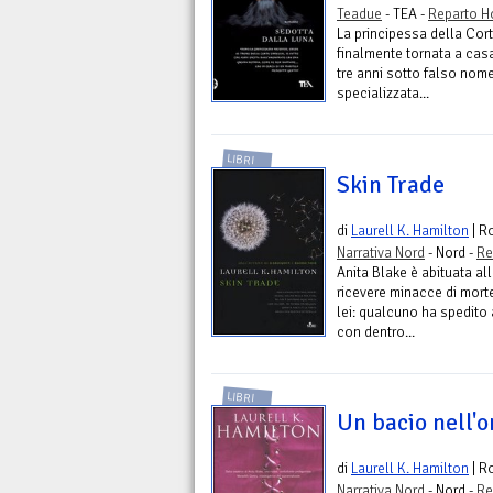
Teadue
- TEA -
Reparto H
La principessa della Cor
finalmente tornata a cas
tre anni sotto falso nome
specializzata...
LIBRI
Skin Trade
di
Laurell K. Hamilton
| R
Narrativa Nord
- Nord -
Re
Anita Blake è abituata al
ricevere minacce di mort
lei: qualcuno ha spedito
con dentro...
LIBRI
Un bacio nell'
di
Laurell K. Hamilton
| R
Narrativa Nord
- Nord -
Re