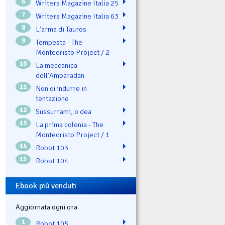
6
Writers Magazine Italia 25
7
Writers Magazine Italia 63
8
L'arma di Tauros
9
Tempesta - The
Montecristo Project / 2
10
La meccanica
dell'Ambaradan
11
Non ci indurre in
tentazione
12
Sussurrami, o dea
13
La prima colonia - The
Montecristo Project / 1
14
Robot 103
15
Robot 104
Ebook più venduti
Aggiornata ogni ora
1
Robot 105