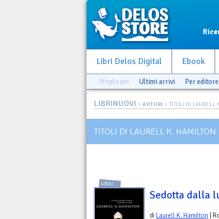
Rice
Libri Delos Digital
Ebook
Sfoglia per
Ultimi arrivi
Per editore
LIBRINUOVI
>
AUTORI
> TITOLI DI LAURELL 
TITOLI DI LAURELL K. HAMILTON
LIBRI
Sedotta dalla 
di
Laurell K. Hamilton
| R