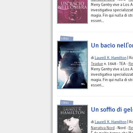
Merry Gentry vive a Los A
investigativa specializzat
magia. Fin qui nulla di str
esseri...
LIBRI
Un bacio nell'
di
Laurell K. Hamilton
| R
Teadue
n. 1648 - TEA -
Re
Merry Gentry vive a Los A
investigativa specializzat
magia. Fin qui nulla di str
esseri...
LIBRI
Un soffio di ge
di
Laurell K. Hamilton
| R
Narrativa Nord
- Nord -
Re