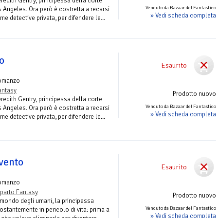
edith Gentry, principessa della corte
Venduto da Bazaar del Fantastico
 Angeles. Ora però è costretta a recarsi
» Vedi scheda completa
me detective privata, per difendere le...
lo
Esaurito
omanzo
antasy
Prodotto nuovo
edith Gentry, principessa della corte
Venduto da Bazaar del Fantastico
 Angeles. Ora però è costretta a recarsi
» Vedi scheda completa
me detective privata, per difendere le...
 vento
Esaurito
omanzo
parto Fantasy
Prodotto nuovo
 mondo degli umani, la principessa
Venduto da Bazaar del Fantastico
ostantemente in pericolo di vita: prima a
» Vedi scheda completa