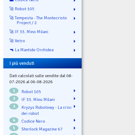
🚀 Robot 105
🚀 Tempesta - The Montecristo
Project / 2
🚀 IF 33. Mino Milani
🚀 Vetro
🔫 La Mantide Orchidea
I più venduti
Dati calcolati sulle vendite dal 08-
07-2026 al 06-08-2026
1
Robot 105
2
IF 33. Mino Milani
3
Kryzys Robotowy - La crisi
dei robot
4
Codice Nero
5
Sherlock Magazine 67