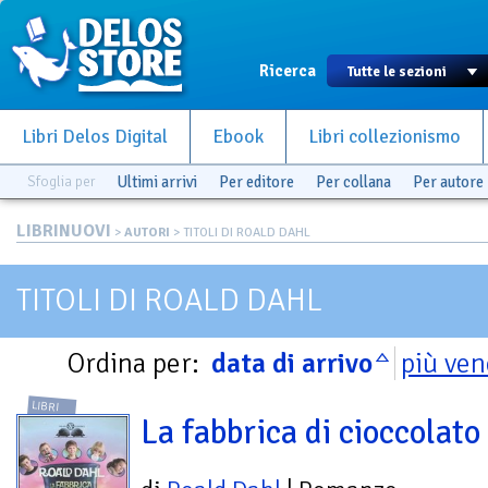
Ricerca
Libri Delos Digital
Ebook
Libri collezionismo
Sfoglia per
Ultimi arrivi
Per editore
Per collana
Per autore
LIBRINUOVI
>
AUTORI
> TITOLI DI ROALD DAHL
TITOLI DI ROALD DAHL
Ordina per:
data di arrivo
più ven
LIBRI
La fabbrica di cioccolato