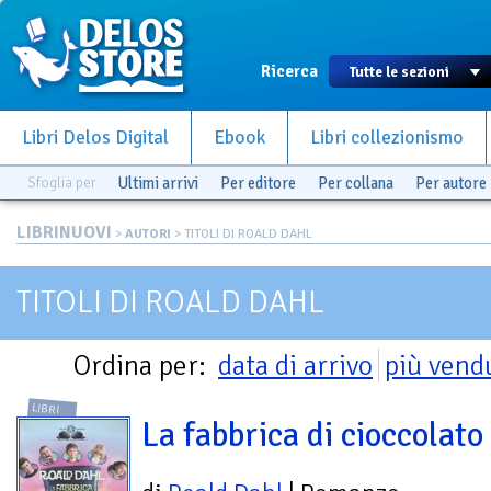
Ricerca
Libri Delos Digital
Ebook
Libri collezionismo
Sfoglia per
Ultimi arrivi
Per editore
Per collana
Per autore
LIBRINUOVI
>
AUTORI
> TITOLI DI ROALD DAHL
TITOLI DI ROALD DAHL
Ordina per:
data di arrivo
più vend
LIBRI
La fabbrica di cioccolato