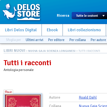
Ricerca
Libri Delos Digital
Ebook
Libri collezionismo
Sfoglia per
Ultimi arrivi
Per editore
Per collana
Per autore
LIBRI NUOVI
>
NUOVA GAJA SCIENZA LONGANESI
> TUTTI I RACCONTI
Tutti i racconti
Antologia personale
Autore
Roald Dahl
Collana
Nuova Gaja Scie