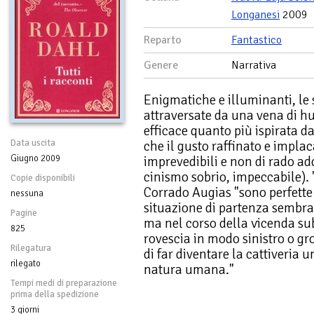
Longanesi
2009
Reparto
Fantastico
Genere
Narrativa
Enigmatiche e illuminanti, le 
attraversate da una vena di 
efficace quanto più ispirata da
Data uscita
che il gusto raffinato e implac
Giugno 2009
imprevedibili e non di rado add
cinismo sobrio, impeccabile). 
Copie disponibili
Corrado Augias "sono perfette
nessuna
situazione di partenza sembra
Pagine
ma nel corso della vicenda su
825
rovescia in modo sinistro o grot
Rilegatura
di far diventare la cattiveria u
rilegato
natura umana."
Tempi medi di preparazione
prima della spedizione
3 giorni