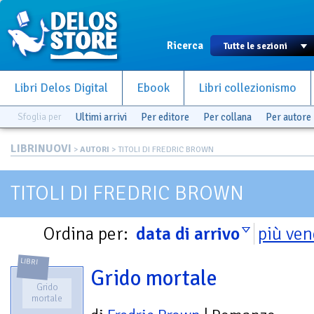
Ricerca
Libri Delos Digital
Ebook
Libri collezionismo
Sfoglia per
Ultimi arrivi
Per editore
Per collana
Per autore
LIBRINUOVI
>
AUTORI
> TITOLI DI FREDRIC BROWN
TITOLI DI FREDRIC BROWN
Ordina per:
data di arrivo
più ven
LIBRI
Grido mortale
Grido
mortale