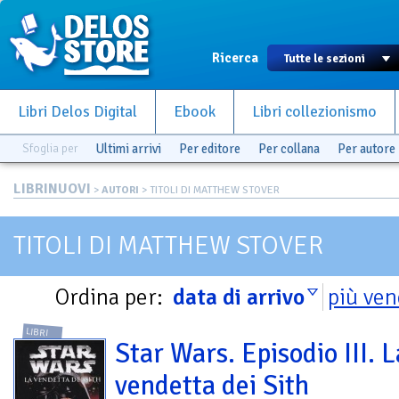
Ricerca
Libri Delos Digital
Ebook
Libri collezionismo
Sfoglia per
Ultimi arrivi
Per editore
Per collana
Per autore
LIBRINUOVI
>
AUTORI
> TITOLI DI MATTHEW STOVER
TITOLI DI MATTHEW STOVER
Ordina per:
data di arrivo
più ven
LIBRI
Star Wars. Episodio III. L
vendetta dei Sith