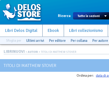
Ricerca
Libri Delos Digital
Ebook
Libri collezionismo
Sfoglia per
Ultimi arrivi
Per editore
Per collana
Per autore
LIBRINUOVI
>
AUTORI
> TITOLI DI MATTHEW STOVER
TITOLI DI MATTHEW STOVER
Ordina per:
data di a