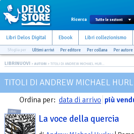
Ricerca
Libri Delos Digital
Ebook
Libri collezionismo
Sfoglia per
Ultimi arrivi
Per editore
Per collana
Per autore
LIBRINUOVI
>
AUTORI
> TITOLI DI ANDREW MICHAEL HUR...
TITOLI DI ANDREW MICHAEL HURL
Ordina per:
data di arrivo
più vend
LIBRI
La voce della quercia