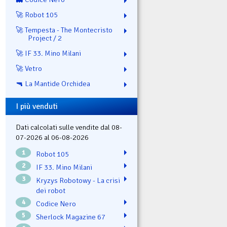
🚀 Robot 105
🚀 Tempesta - The Montecristo
Project / 2
🚀 IF 33. Mino Milani
🚀 Vetro
🔫 La Mantide Orchidea
I più venduti
Dati calcolati sulle vendite dal 08-
07-2026 al 06-08-2026
1
Robot 105
2
IF 33. Mino Milani
3
Kryzys Robotowy - La crisi
dei robot
4
Codice Nero
5
Sherlock Magazine 67