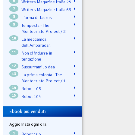
6
Writers Magazine Italia 25
7
Writers Magazine Italia 63
8
L'arma di Tauros
9
Tempesta - The
Montecristo Project / 2
10
La meccanica
dell'Ambaradan
11
Non ci indurre in
tentazione
12
Sussurrami, o dea
13
La prima colonia - The
Montecristo Project / 1
14
Robot 103
15
Robot 104
Ebook più venduti
Aggiornata ogni ora
1
Robot 105