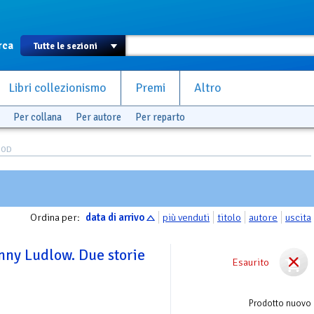
rca
Libri collezionismo
Premi
Altro
Per collana
Per autore
Per reparto
OOD
Ordina per:
data di arrivo
più venduti
titolo
autore
uscita
hnny Ludlow. Due storie
Esaurito
Prodotto nuovo