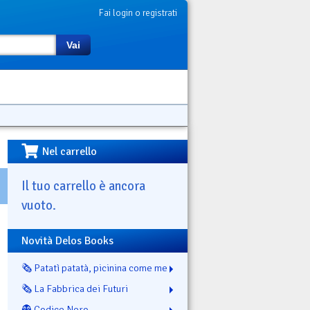
Fai login o registrati
Vai
Nel carrello
Il tuo carrello è ancora
vuoto.
Novità Delos Books
🗞️ Patatì patatà, picinina come me
🗞️ La Fabbrica dei Futuri
👻 Codice Nero