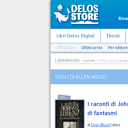
Rice
Libri Delos Digital
Ebook
Sfoglia per
Ultimi arrivi
Per editore
LIBRINUOVI
>
AUTORI
> TITOLI DI ELLEN W
TITOLI DI ELLEN WOOD
LIBRI
I raconti di Jo
di fantasmi
di
Ellen Wood
| Altro