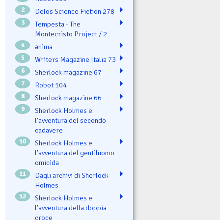
2
Delos Science Fiction 278
3
Tempesta - The
Montecristo Project / 2
4
ənima
5
Writers Magazine Italia 73
6
Sherlock magazine 67
7
Robot 104
8
Sherlock magazine 66
9
Sherlock Holmes e
l'avventura del secondo
cadavere
10
Sherlock Holmes e
l’avventura del gentiluomo
omicida
11
Dagli archivi di Sherlock
Holmes
12
Sherlock Holmes e
l’avventura della doppia
croce