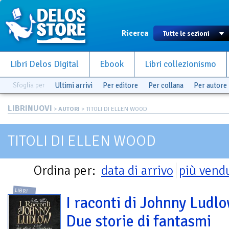
Ricerca
Libri Delos Digital
Ebook
Libri collezionismo
Sfoglia per
Ultimi arrivi
Per editore
Per collana
Per autore
LIBRINUOVI
>
AUTORI
> TITOLI DI ELLEN WOOD
TITOLI DI ELLEN WOOD
Ordina per:
data di arrivo
più vend
LIBRI
I raconti di Johnny Ludlo
Due storie di fantasmi