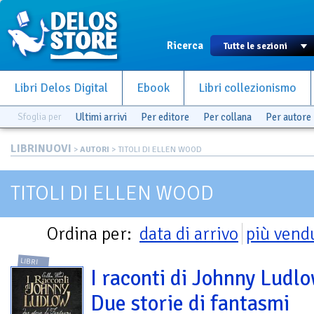
Ricerca
Libri Delos Digital
Ebook
Libri collezionismo
Sfoglia per
Ultimi arrivi
Per editore
Per collana
Per autore
LIBRINUOVI
>
AUTORI
> TITOLI DI ELLEN WOOD
TITOLI DI ELLEN WOOD
Ordina per:
data di arrivo
più vend
LIBRI
I raconti di Johnny Ludlo
Due storie di fantasmi