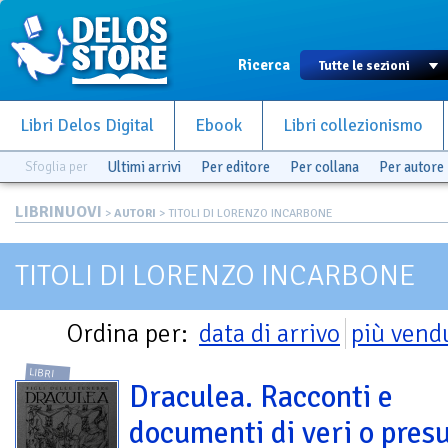
Ricerca
Libri Delos Digital
Ebook
Libri collezionismo
Sfoglia per
Ultimi arrivi
Per editore
Per collana
Per autore
LIBRINUOVI
>
AUTORI
> TITOLI DI LORENZO INCARBONE
TITOLI DI LORENZO INCARBONE
Ordina per:
data di arrivo
più vend
LIBRI
Draculea. Racconti e
documenti di veri o presu