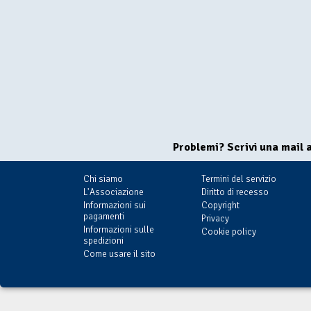
Problemi? Scrivi una mail 
Chi siamo
Termini del servizio
L'Associazione
Diritto di recesso
Informazioni sui
Copyright
pagamenti
Privacy
Informazioni sulle
Cookie policy
spedizioni
Come usare il sito