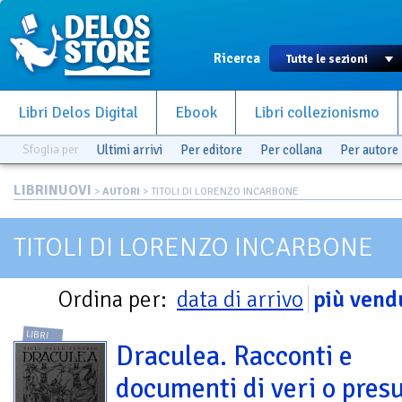
Ricerca
Libri Delos Digital
Ebook
Libri collezionismo
Sfoglia per
Ultimi arrivi
Per editore
Per collana
Per autore
LIBRINUOVI
>
AUTORI
> TITOLI DI LORENZO INCARBONE
TITOLI DI LORENZO INCARBONE
Ordina per:
data di arrivo
più vend
LIBRI
Draculea. Racconti e
documenti di veri o presu