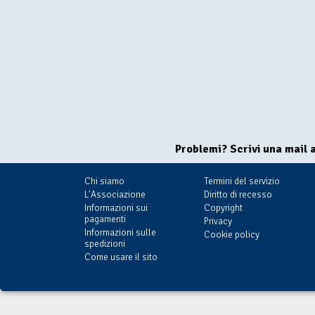
Problemi? Scrivi una mail 
Chi siamo
Termini del servizio
L'Associazione
Diritto di recesso
Informazioni sui
Copyright
pagamenti
Privacy
Informazioni sulle
Cookie policy
spedizioni
Come usare il sito