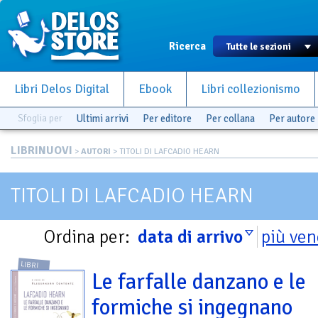
Ricerca
Libri Delos Digital
Ebook
Libri collezionismo
Sfoglia per
Ultimi arrivi
Per editore
Per collana
Per autore
LIBRINUOVI
>
AUTORI
> TITOLI DI LAFCADIO HEARN
TITOLI DI LAFCADIO HEARN
Ordina per:
data di arrivo
più ven
LIBRI
Le farfalle danzano e le
formiche si ingegnano