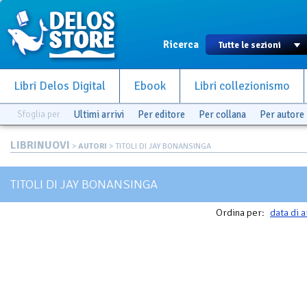
Ricerca
Libri Delos Digital
Ebook
Libri collezionismo
Sfoglia per
Ultimi arrivi
Per editore
Per collana
Per autore
LIBRINUOVI
>
AUTORI
> TITOLI DI JAY BONANSINGA
TITOLI DI JAY BONANSINGA
Ordina per:
data di a