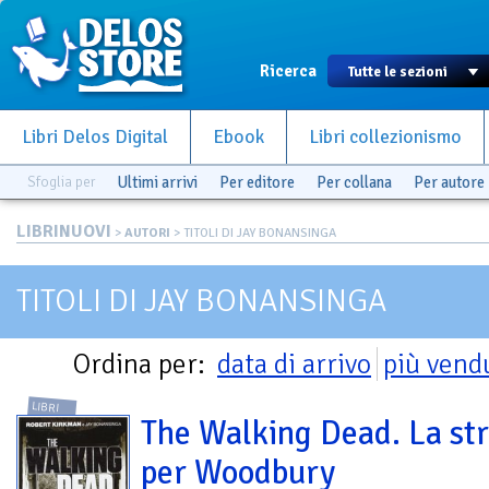
Ricerca
Libri Delos Digital
Ebook
Libri collezionismo
Sfoglia per
Ultimi arrivi
Per editore
Per collana
Per autore
LIBRINUOVI
>
AUTORI
> TITOLI DI JAY BONANSINGA
TITOLI DI JAY BONANSINGA
Ordina per:
data di arrivo
più vend
LIBRI
The Walking Dead. La st
per Woodbury