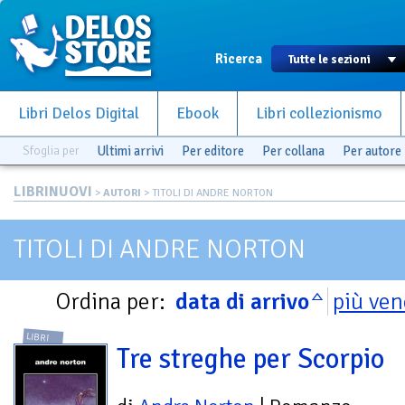
Ricerca
Libri Delos Digital
Ebook
Libri collezionismo
Sfoglia per
Ultimi arrivi
Per editore
Per collana
Per autore
LIBRINUOVI
>
AUTORI
> TITOLI DI ANDRE NORTON
TITOLI DI ANDRE NORTON
Ordina per:
data di arrivo
più ven
LIBRI
Tre streghe per Scorpio