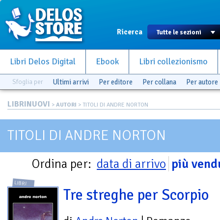
Ricerca
Libri Delos Digital
Ebook
Libri collezionismo
Sfoglia per
Ultimi arrivi
Per editore
Per collana
Per autore
LIBRINUOVI
>
AUTORI
> TITOLI DI ANDRE NORTON
TITOLI DI ANDRE NORTON
Ordina per:
data di arrivo
più vend
LIBRI
Tre streghe per Scorpio