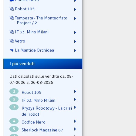
🚀 Robot 105
🚀 Tempesta - The Montecristo
Project / 2
🚀 IF 33. Mino Milani
🚀 Vetro
🔫 La Mantide Orchidea
I più venduti
Dati calcolati sulle vendite dal 08-
07-2026 al 06-08-2026
1
Robot 105
2
IF 33. Mino Milani
3
Kryzys Robotowy - La crisi
dei robot
4
Codice Nero
5
Sherlock Magazine 67