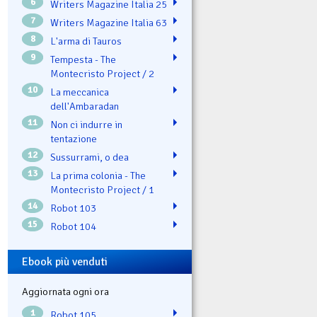
6
Writers Magazine Italia 25
7
Writers Magazine Italia 63
8
L'arma di Tauros
9
Tempesta - The
Montecristo Project / 2
10
La meccanica
dell'Ambaradan
11
Non ci indurre in
tentazione
12
Sussurrami, o dea
13
La prima colonia - The
Montecristo Project / 1
14
Robot 103
15
Robot 104
Ebook più venduti
Aggiornata ogni ora
1
Robot 105