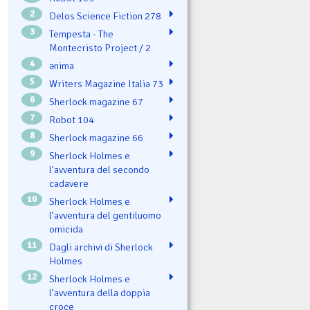
2
Delos Science Fiction 278
3
Tempesta - The
Montecristo Project / 2
4
ənima
5
Writers Magazine Italia 73
6
Sherlock magazine 67
7
Robot 104
8
Sherlock magazine 66
9
Sherlock Holmes e
l'avventura del secondo
cadavere
10
Sherlock Holmes e
l’avventura del gentiluomo
omicida
11
Dagli archivi di Sherlock
Holmes
12
Sherlock Holmes e
l’avventura della doppia
croce