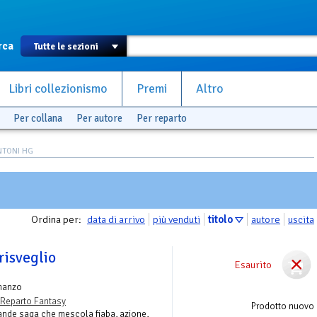
rca
Libri collezionismo
Premi
Altro
Per collana
Per autore
Per reparto
ANTONI HG
Ordina per:
data di arrivo
più venduti
titolo
autore
uscita
 risveglio
Esaurito
manzo
Reparto Fantasy
Prodotto nuovo
rande saga che mescola fiaba, azione,