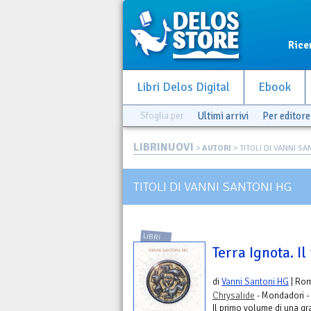
Rice
Libri Delos Digital
Ebook
Sfoglia per
Ultimi arrivi
Per editore
LIBRINUOVI
>
AUTORI
> TITOLI DI VANNI S
TITOLI DI VANNI SANTONI HG
LIBRI
Terra Ignota. Il
di
Vanni Santoni HG
| Ro
Chrysalide
- Mondadori -
Il primo volume di una g