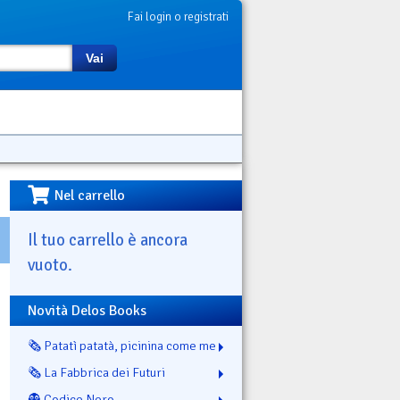
Fai login o registrati
Vai
Nel carrello
Il tuo carrello è ancora
vuoto.
Novità Delos Books
🗞️ Patatì patatà, picinina come me
🗞️ La Fabbrica dei Futuri
👻 Codice Nero