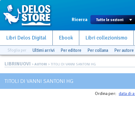
Ricerca
Libri Delos Digital
Ebook
Libri collezionismo
Sfoglia per
Ultimi arrivi
Per editore
Per collana
Per autore
LIBRINUOVI
>
AUTORI
> TITOLI DI VANNI SANTONI HG
TITOLI DI VANNI SANTONI HG
Ordina per:
data di a