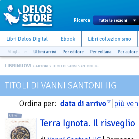
Ricerca
Libri Delos Digital
Ebook
Libri collezionismo
Sfoglia per
Ultimi arrivi
Per editore
Per collana
Per autore
LIBRINUOVI
>
AUTORI
> TITOLI DI VANNI SANTONI HG
TITOLI DI VANNI SANTONI HG
Ordina per:
data di arrivo
più ven
LIBRI
Terra Ignota. Il risveglio