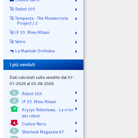
🚀 Robot 105
🚀 Tempesta - The Montecristo
Project / 2
🚀 IF 33. Mino Milani
🚀 Vetro
🔫 La Mantide Orchidea
I più venduti
Dati calcolati sulle vendite dal 07-
07-2026 al 05-08-2026
1
Robot 105
2
IF 33. Mino Milani
3
Kryzys Robotowy - La crisi
dei robot
4
Codice Nero
5
Sherlock Magazine 67