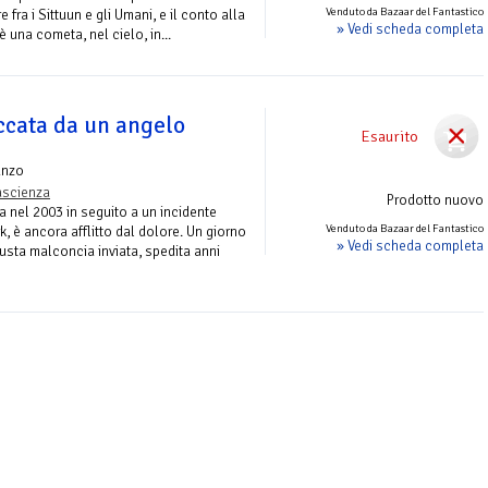
Venduto da Bazaar del Fantastico
 fra i Sittuun e gli Umani, e il conto alla
» Vedi scheda completa
è una cometa, nel cielo, in...
ccata da un angelo
Esaurito
anzo
ascienza
Prodotto nuovo
 nel 2003 in seguito a un incidente
Venduto da Bazaar del Fantastico
k, è ancora afflitto dal dolore. Un giorno
» Vedi scheda completa
busta malconcia inviata, spedita anni