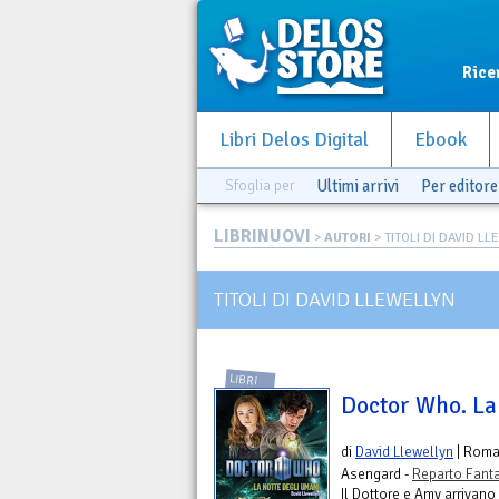
Rice
Libri Delos Digital
Ebook
Sfoglia per
Ultimi arrivi
Per editore
LIBRINUOVI
>
AUTORI
> TITOLI DI DAVID L
TITOLI DI DAVID LLEWELLYN
LIBRI
Doctor Who. La
di
David Llewellyn
| Rom
Asengard -
Reparto Fant
Il Dottore e Amy arrivano 