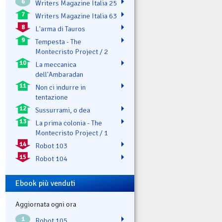
6
Writers Magazine Italia 25
7
Writers Magazine Italia 63
8
L'arma di Tauros
9
Tempesta - The
Montecristo Project / 2
10
La meccanica
dell'Ambaradan
11
Non ci indurre in
tentazione
12
Sussurrami, o dea
13
La prima colonia - The
Montecristo Project / 1
14
Robot 103
15
Robot 104
Ebook più venduti
Aggiornata ogni ora
1
Robot 105