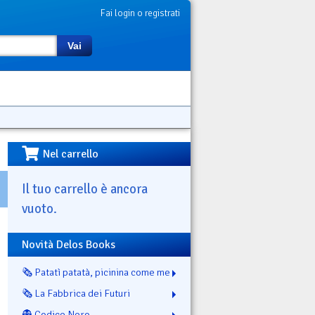
Fai login o registrati
Vai
Nel carrello
Il tuo carrello è ancora
vuoto.
Novità Delos Books
🗞️ Patatì patatà, picinina come me
🗞️ La Fabbrica dei Futuri
👻 Codice Nero