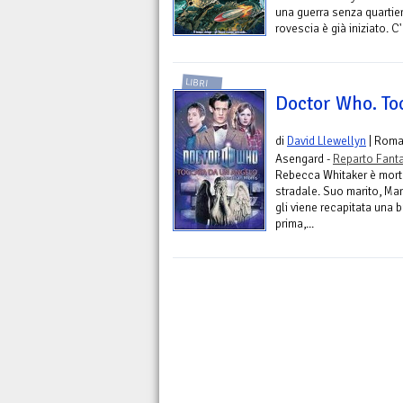
una guerra senza quartiere
rovescia è già iniziato. C'
LIBRI
Doctor Who. To
di
David Llewellyn
| Rom
Asengard -
Reparto Fant
Rebecca Whitaker è morta
stradale. Suo marito, Mar
gli viene recapitata una 
prima,...