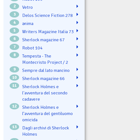
2
Vetro
3
Delos Science Fiction 278
4
ənima
5
Writers Magazine Italia 73
6
Sherlock magazine 67
7
Robot 104
8
Tempesta - The
Montecristo Project / 2
9
Sempre dal lato mancino
10
Sherlock magazine 66
11
Sherlock Holmes e
l'avventura del secondo
cadavere
12
Sherlock Holmes e
l’avventura del gentiluomo
omicida
13
Dagli archivi di Sherlock
Holmes