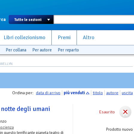
rca
Libri collezionismo
Premi
Altro
Per collana
Per autore
Per reparto
LEWELLYN
Ordina per:
data di arrivo
più venduti
titolo
autore
uscita
 notte degli umani
Esaurito
anzo
ascienza
Prodotto nuovo
in questo terrificante pianeta teatro di