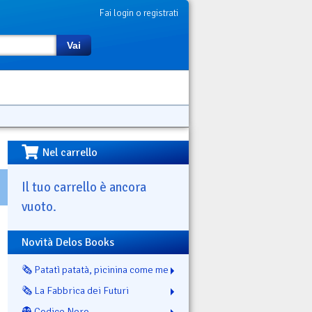
Fai login o registrati
Vai
Nel carrello
Il tuo carrello è ancora
vuoto.
Novità Delos Books
🗞️ Patatì patatà, picinina come me
🗞️ La Fabbrica dei Futuri
👻 Codice Nero