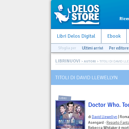
Rice
Libri Delos Digital
Ebook
Sfoglia per
Ultimi arrivi
Per editore
LIBRINUOVI
>
AUTORI
> TITOLI DI DAVID L
TITOLI DI DAVID LLEWELLYN
LIBRI
Doctor Who. To
di
David Llewellyn
| Rom
Asengard -
Reparto Fant
Rebecca Whitaker è morta