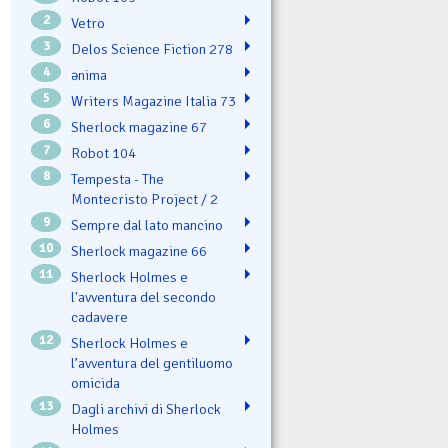
2
Vetro
3
Delos Science Fiction 278
4
ənima
5
Writers Magazine Italia 73
6
Sherlock magazine 67
7
Robot 104
8
Tempesta - The
Montecristo Project / 2
9
Sempre dal lato mancino
10
Sherlock magazine 66
11
Sherlock Holmes e
l'avventura del secondo
cadavere
12
Sherlock Holmes e
l’avventura del gentiluomo
omicida
13
Dagli archivi di Sherlock
Holmes