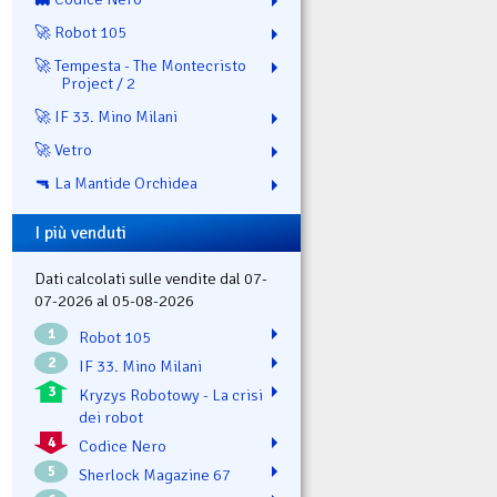
🚀 Robot 105
🚀 Tempesta - The Montecristo
Project / 2
🚀 IF 33. Mino Milani
🚀 Vetro
🔫 La Mantide Orchidea
I più venduti
Dati calcolati sulle vendite dal 07-
07-2026 al 05-08-2026
1
Robot 105
2
IF 33. Mino Milani
3
Kryzys Robotowy - La crisi
dei robot
4
Codice Nero
5
Sherlock Magazine 67