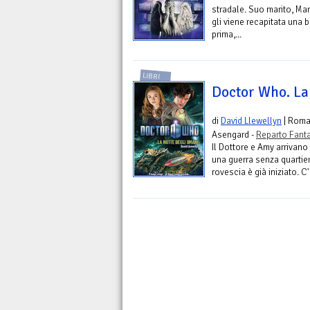
stradale. Suo marito, Mar
gli viene recapitata una 
prima,...
LIBRI
Doctor Who. La
di
David Llewellyn
| Rom
Asengard -
Reparto Fant
Il Dottore e Amy arrivano 
una guerra senza quartiere
rovescia è già iniziato. C'