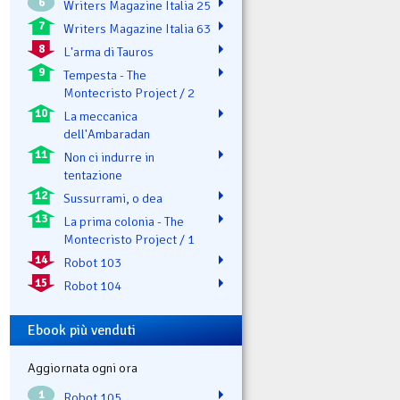
6
Writers Magazine Italia 25
7
Writers Magazine Italia 63
8
L'arma di Tauros
9
Tempesta - The
Montecristo Project / 2
10
La meccanica
dell'Ambaradan
11
Non ci indurre in
tentazione
12
Sussurrami, o dea
13
La prima colonia - The
Montecristo Project / 1
14
Robot 103
15
Robot 104
Ebook più venduti
Aggiornata ogni ora
1
Robot 105