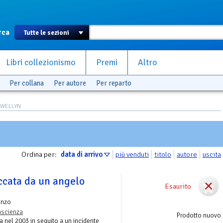
rca
Libri collezionismo
Premi
Altro
Per collana
Per autore
Per reparto
LEWELLYN
Ordina per:
data di arrivo
più venduti
titolo
autore
uscita
ccata da un angelo
Esaurito
anzo
ascienza
Prodotto nuovo
 nel 2003 in seguito a un incidente