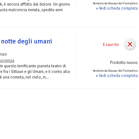
Venduto da Bazaar del Fantastico
k, è ancora afflitto dal dolore. Un giorno
» Vedi scheda completa
busta malconcia inviata, spedita anni
 notte degli umani
Esaurito
anzo
ascienza
Prodotto nuovo
in questo terrificante pianeta teatro di
Venduto da Bazaar del Fantastico
 fra i Sittuun e gli Umani, e il conto alla
» Vedi scheda completa
è una cometa, nel cielo, in...