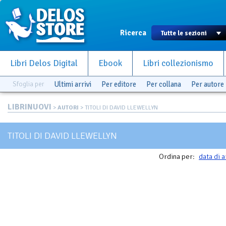
Ricerca
Libri Delos Digital
Ebook
Libri collezionismo
Sfoglia per
Ultimi arrivi
Per editore
Per collana
Per autore
LIBRINUOVI
>
AUTORI
> TITOLI DI DAVID LLEWELLYN
TITOLI DI DAVID LLEWELLYN
Ordina per:
data di a